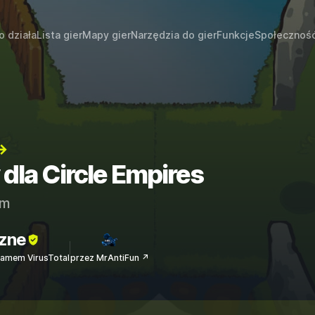
o działa
Lista gier
Mapy gier
Narzędzia do gier
Funkcje
Społecznoś
→
 dla Circle Empires
am
zne
amem VirusTotal
przez MrAntiFun ↗