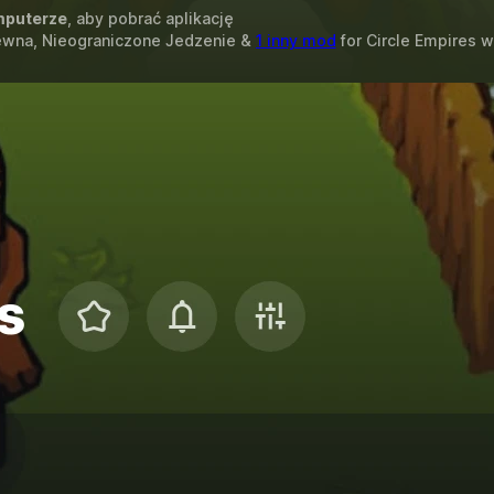
puterze
, aby pobrać aplikację
rewna, Nieograniczone Jedzenie &
1 inny mod
for
Circle Empires
w