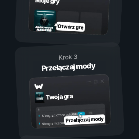
Moje gry
Otwórz grę
Krok 3
Przełączaj mody
Twoja gra
Wł.
Wył.
Nieograniczone zdrowie
Przełączaj mody
Nieograniczona wytrzymałość