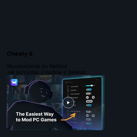
Cheaty
6
Wprowadzenie do WeMod
Jak korzystać z modów z WeMod