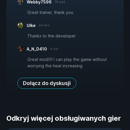
Webby7596
16 paź
Great trainer, thank you
Ulke
24 wrz
Thanks to the developer
A_N_D410
9 sie
Great mod!!!! I can play the game without
worrying the heat increasing
Dołącz do dyskusji
Odkryj więcej obsługiwanych gier