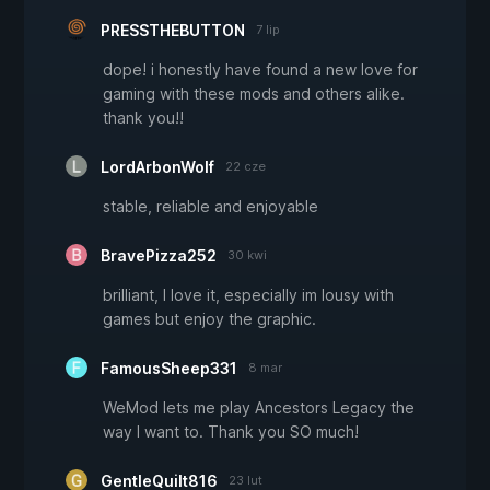
PRESSTHEBUTTON
7 lip
dope! i honestly have found a new love for
gaming with these mods and others alike.
thank you!!
LordArbonWolf
22 cze
stable, reliable and enjoyable
BravePizza252
30 kwi
brilliant, I love it, especially im lousy with
games but enjoy the graphic.
FamousSheep331
8 mar
WeMod lets me play Ancestors Legacy the
way I want to. Thank you SO much!
GentleQuilt816
23 lut