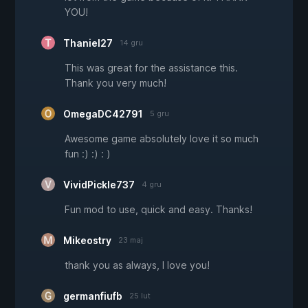
YOU!
Thaniel27
14 gru
This was great for the assistance this.
Thank you very much!
OmegaDC42791
5 gru
Awesome game absolutely love it so much
fun :) :) : )
VividPickle737
4 gru
Fun mod to use, quick and easy. Thanks!
Mikeostry
23 maj
thank you as always, I love you!
germanfiufb
25 lut