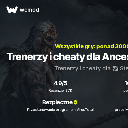
wemod
Wszystkie gry: ponad 300
Trenerzy i cheaty dla Anc
Trenerzy i cheaty dla
St
4.9/5
1
Recenzje: 37K
po
Bezpieczne
Przeskanowanie programem VirusTotal
przez 