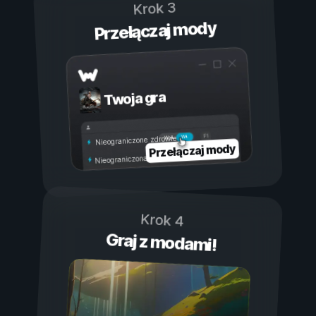
Krok 3
Przełączaj mody
Twoja gra
Wł.
Wył.
Nieograniczone zdrowie
Przełączaj mody
Nieograniczona wytrzymałość
Krok 4
Graj z modami!