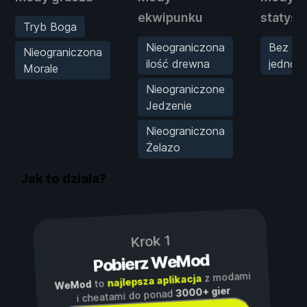
ekwipunku
statyst
Tryb Boga
Nieograniczona
Bez limi
Nieograniczona
ilość drewna
jednos
Morale
Nieograniczone
Jedzenie
Nieograniczona
Żelazo
Jak to działa?
Krok 1
Pobierz WeMod
z modami
najlepsza aplikacja
to
WeMod
3000+ gier
i cheatami do ponad