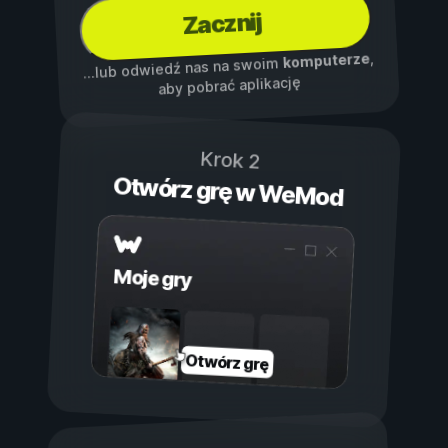
Zacznij
,
komputerze
...lub odwiedź nas na swoim
aby pobrać aplikację
Krok 2
Otwórz grę w WeMod
Moje gry
Otwórz grę