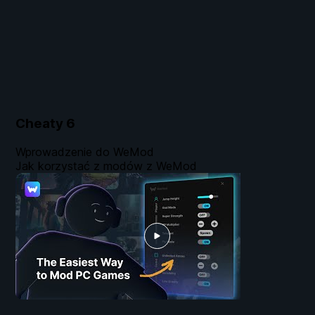
Cheaty
6
Wprowadzenie do WeMod
Jak korzystać z modów z WeMod