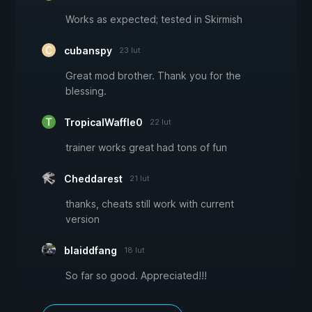
Works as expected; tested in Skirmish
cubanspy
23 lut
Great mod brother. Thank you for the
blessing.
TropicalWaffle0
22 lut
trainer works great had tons of fun
Cheddarest
21 lut
thanks, cheats still work with current
version
blaiddfang
18 lut
So far so good. Appreciated!!!