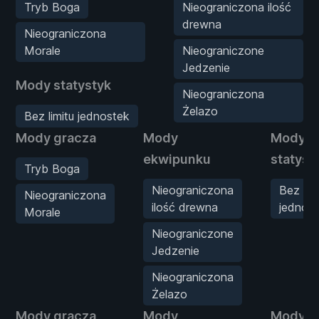
Tryb Boga
Nieograniczona ilość
drewna
Nieograniczona
Morale
Nieograniczone
Jedzenie
Mody statystyk
Nieograniczona
Żelazo
Bez limitu jednostek
Mody gracza
Mody
Mody
ekwipunku
statyst
Tryb Boga
Nieograniczona
Bez limi
Nieograniczona
ilość drewna
jednos
Morale
Nieograniczone
Jedzenie
Nieograniczona
Żelazo
Mody gracza
Mody
Mody