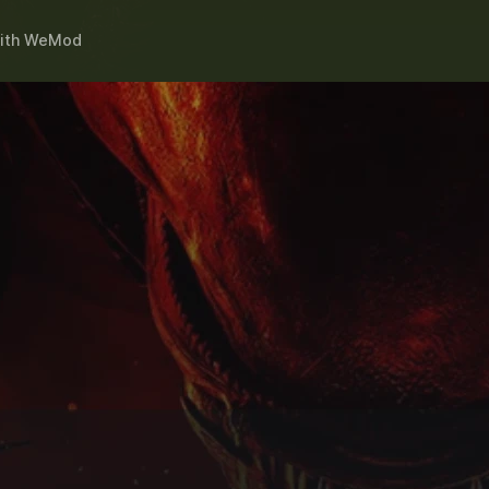
ith
WeMod