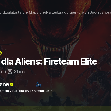
o działa
Lista gier
Mapy gier
Narzędzia do gier
Funkcje
Społecznoś
→
dla Aliens: Fireteam Elite
am
i
Xbox
zne
amem VirusTotal
przez MrAntiFun ↗