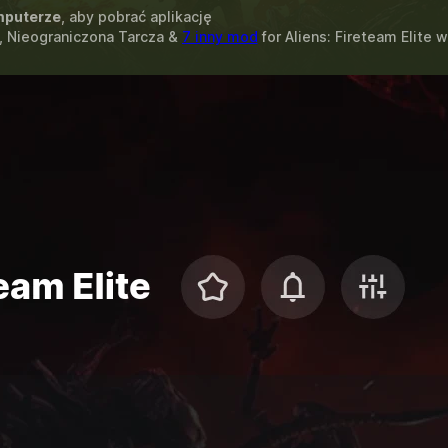
puterze
, aby pobrać aplikację
, Nieograniczona Tarcza &
7 inny mod
for
Aliens: Fireteam Elite
w