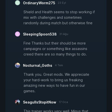
OrdinaryWorm275
23 Eyl
Shield and Health seems to stop working if
mix with challenges and sometimes
randomly during match but otherwise fine
SleepingSpoon538
31 Ağu
Fine Thanks but their should be more
campaigns or something like assassins
creed there are so many things to do.
Nocturnal_Goths
4 Tem
Thank you. Great mods. We appreciate
your hard-work to bring us freaking
amazing new ways to have fun in our
games.
SeagullsStopitNow
17 Oca
This trainer works very well. Minus that