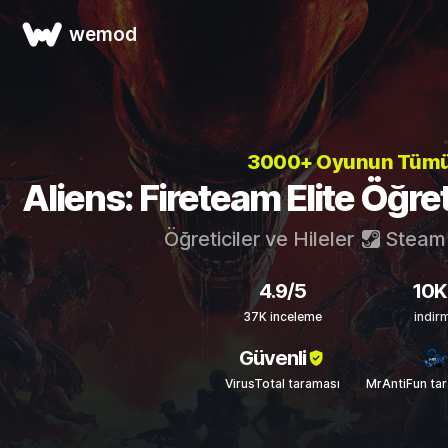
wemod
3000+ Oyunun Tüm
Aliens: Fireteam Elite Öğreti
Öğreticiler ve Hileler
Steam
4.9/5
10K
37K inceleme
indir
Güvenli
VirusTotal taraması
MrAntiFun ta