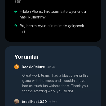
atın.
Hileleri Aliens: Fireteam Elite oyununda
nasıl kullanırım?
Bu, benim oyun sürümümde çalışacak
mı?
Yorumlar
DookieDeluxe
29 Eki
Great work team, I had a blast playing this
game with the mods and I wouldn't have
had as much fun without them. Thank you
for the amazing work you all do!
bresilhac4040
8 Tem