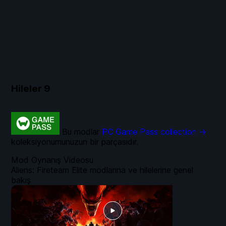
Hileler
9
Bu modlar
PC Game Pass collection →
koleksiyonumunuzun bir parçasıdır.
Mod Oynanış Videosu
Aliens: Fireteam Elite modlarına ve hilelerine genel
bakış