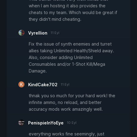
when I am hosting it also provides the
cheats to my team. Which would be great if
they didn't mind cheating.
Vyrellion
11 Eyl
Fix the issue of synth enemies and turret
allies taking Unlimited Health/Shield away.
Also, consider adding Unlimited
Consumables and/or 1-Shot Kill/Mega
Damage.
KindCake702
11 Eyl
thnak you so much for your hard work! the
infinite ammo, no reload, and better
accuracy mods work amazingly well.
PenispieInYoEye
10 Eyl
everything works fine seemingly, just