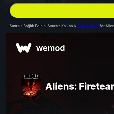
Sınırsız Sağlık Edinin, Sınırsız Kalkan &
7 diğer mod
for
Alie