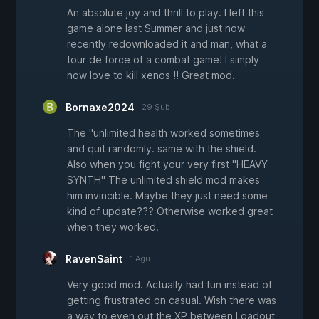
An absolute joy and thrill to play. I left this
game alone last Summer and just now
recently redownloaded it and man, what a
tour de force of a combat game! I simply
now love to kill xenos !! Great mod.
Bornaxe2024
29 Şub
The "unlimited health worked sometimes
and quit randomly. same with the shield.
Also when you fight your very first "HEAVY
SYNTH" The unlimited shield mod makes
him invincible. Maybe they just need some
kind of update??? Otherwise worked great
when they worked.
RavenSaint
1 Ağu
Very good mod. Actually had fun instead of
getting frustrated on casual. Wish there was
a way to even out the XP between Loadout