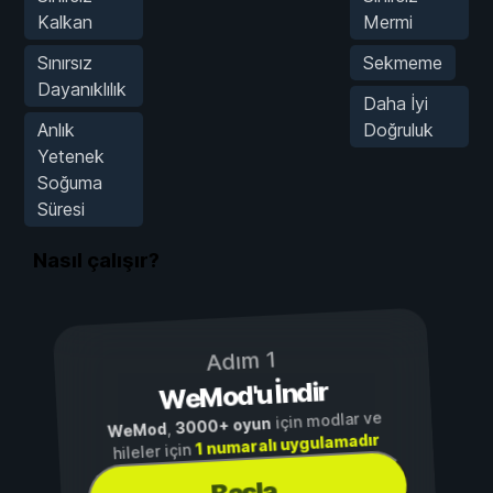
Kalkan
Mermi
Sınırsız
Sekmeme
Dayanıklılık
Daha İyi
Anlık
Doğruluk
Yetenek
Soğuma
Süresi
Nasıl çalışır?
Adım 1
WeMod'u İndir
için modlar ve
3000+ oyun
,
WeMod
1 numaralı uygulamadır
hileler için
Başla