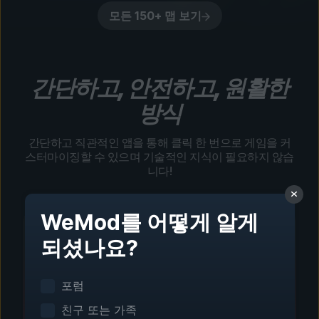
모든 150+ 맵 보기
간단하고, 안전하고, 원활한
방식
간단하고 직관적인 앱을 통해 클릭 한 번으로 게임을 커
스터마이징할 수 있으며 기술적인 지식이 필요하지 않습
니다!
WeMod를 어떻게 알게
되셨나요?
1단계 - 다운로드 및 설치
포럼
클릭 한 번으로 설정
친구 또는 가족