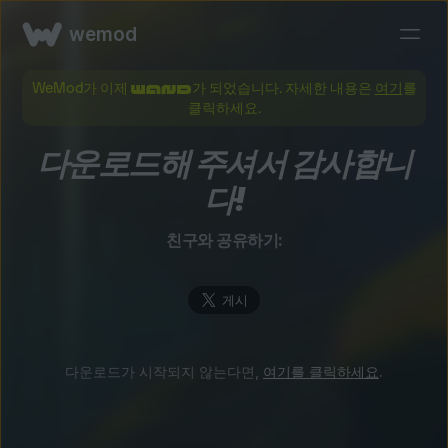
wemod
WeMod가 이제
가 되었습니다. 자세한 내용은
여기
를
클릭하세요.
다운로드해 주셔서 감사합니
다!
친구와 공유하기:
다운로드가 시작되지 않는다면,
여기를 클릭하세요
.