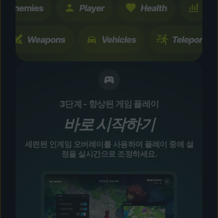
3단계 - 향상된 게임 플레이
바로 시작하기
세련된 인게임 오버레이를 사용하여 플레이 중에 설
정을 실시간으로 조정하세요.