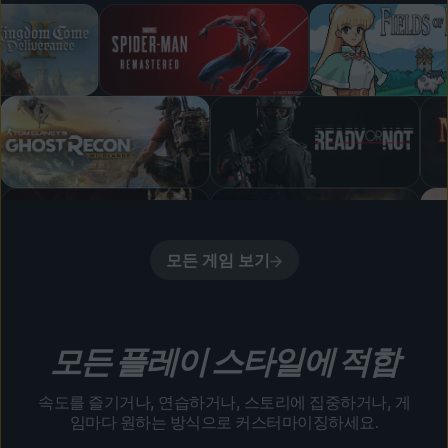
모든 게임 보기
모든 플레이 스타일에 적합
속도를 즐기거나, 연습하거나, 스토리에 집중하거나, 게
임마다 원하는 방식으로 커스터마이징하세요.