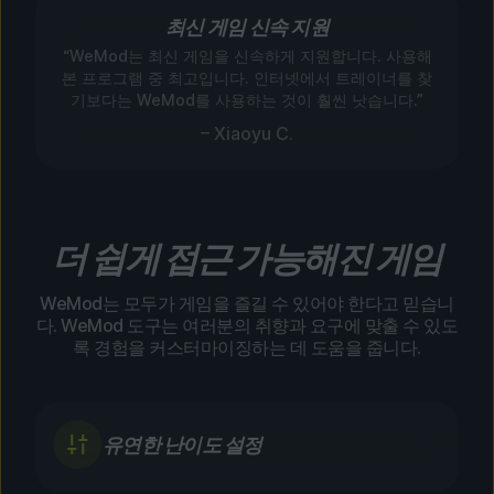
최신 게임 신속 지원
“WeMod는 최신 게임을 신속하게 지원합니다. 사용해
본 프로그램 중 최고입니다. 인터넷에서 트레이너를 찾
기보다는 WeMod를 사용하는 것이 훨씬 낫습니다.”
– Xiaoyu C.
더 쉽게 접근 가능해진 게임
WeMod는 모두가 게임을 즐길 수 있어야 한다고 믿습니
다. WeMod 도구는 여러분의 취향과 요구에 맞출 수 있도
록 경험을 커스터마이징하는 데 도움을 줍니다.
유연한 난이도 설정