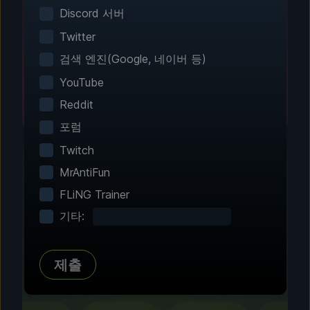
스마트 게임 탐지는 설치된 게임을 자동으로 검색하
Discord 서버
여 수동 설정이 필요하지 않습니다.
Twitter
검색 엔진(Google, 네이버 등)
YouTube
Reddit
포럼
Twitch
MrAntiFun
FLiNG Trainer
2단계 - 기능 선택
기타:
경험 커스터마이즈
커뮤니티에서 테스트된 수백 가지의 개선 사항 및 기
제출
능을 탐색하세요. 모든 변경 사항은 일시적이고 바로
바꿀 수 있습니다.