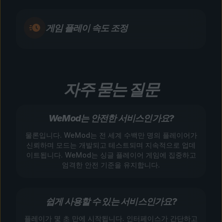
게임 플레이 속도 조정
자주 묻는 질문
WeMod는 안전한 서비스인가요?
물론입니다. WeMod는 전 세계 수백만 명의 플레이어가
신뢰하며 모드는 개발되고 테스트되며 지속적으로 업데
이트됩니다. WeMod는 싱글 플레이어 게임에 집중하고
엄격한 안전 기준을 유지합니다.
쉽게 사용할 수 있는 서비스인가요?
플레이가 몇 초 만에 시작됩니다. 인터페이스가 간단하고