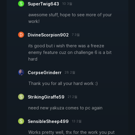
SuperTwig643
10 3월
awesome stuff, hope to see more of your
work!
DivineScorpion902
7 3월
its good but i wish there was a freeze
enemy feature cuz on challenge 6 is a bit
hard
CorpseGrinderr
28 2월
Thank you for all your hard work :)
StrikingGiraffe59
21 2월
need new yakuza comes to pc again
SensibleSheep499
13 2월
Works pretty well, thx for the work you put