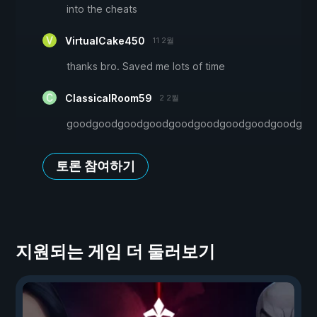
into the cheats
VirtualCake450
11 2월
thanks bro. Saved me lots of time
ClassicalRoom59
2 2월
goodgoodgoodgoodgoodgoodgoodgoodgoodgoo
토론 참여하기
지원되는 게임 더 둘러보기