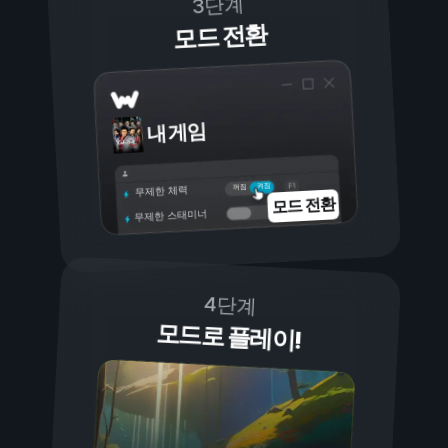
3단계
모드 전환
내 게임
켜짐
꺼짐
무제한 체력
모드 전환
무제한 스태미너
4단계
모드로 플레이!