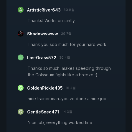
ArtisticRiver643
30 8월
Thanks! Works brilliantly
Shadowwwww
29 7월
Thank you soo much for your hard work
LostGrass572
30 4월
Thanks so much, makes speeding through
the Colsseum fights like a breeze :)
GoldenPickle435
15 4월
nice trainer man..you've done a nice job
GentleSeed471
14 3월
Nice job, everything worked fine