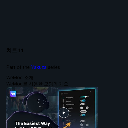
치트
11
Part of the
Yakuza
series
WeMod 소개
WeMod를 사용한 모딩의 개요