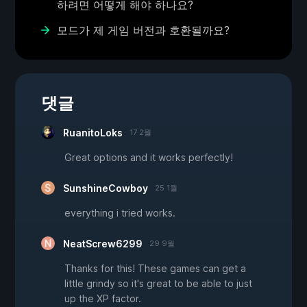
하려면 어떻게 해야 하나요?
모드가 제 게임 버전과 호환될까요?
댓글
RuanitoLoks
17 2월
Great options and it works perfectly!
SunshineCowboy
25 1월
everything i tried works.
NeatScrew6299
29 9월
Thanks for this! These games can get a
little grindy so it's great to be able to just
up the XP factor.