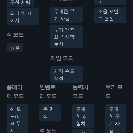
수
무한 체력
무제한 무
소울 포인
최대 열 게
기 사용
트 편집
이지
무기 개조
적 모드
요구 사항
무시
원킬
게임 모드
게임 속도
설정
플레이
인벤토
능력치
무기 모
어 모드
리 모드
모드
드
신 모
돈 편
무제
무제
드/타
집
한 경
한 무
격 무
험치
기 사
시
적 모드
용