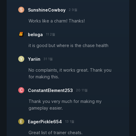
SunshineCowboy
2 9월
Works like a charm! Thanks!
beloga
11 2월
it is good but where is the chase health
Yariin
31 1월
No complaints, it works great. Thank you
for making this.
ConstantElement253
20 11월
Thank you very much for making my
gameplay easier.
EagerPickle654
13 1월
Great list of trainer cheats.