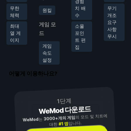
경험
무한
치 배
무기
원킬
체력
수
개조
요구
게임 모
최대
소울
사항
열 게
드
포인
무시
이지
트 편
게임
집
속도
설정
어떻게 이용하나요?
1단계
WeMod 다운로드
의 모드 및 치트에
3000+개의 게임
는
WeMod
입니다.
#1 앱
대한