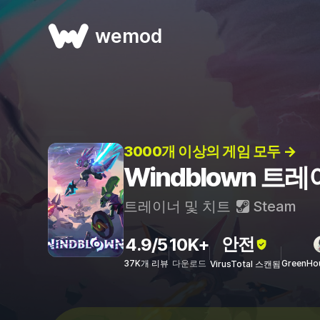
wemod
3000개 이상의 게임 모두 →
Windblown 트
트레이너 및 치트
Steam
안전
4.9/5
10K+
37K개 리뷰
다운로드
GreenHo
VirusTotal 스캔됨