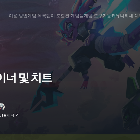
이용 방법
게임 목록
맵이 포함된 게임들
게임 도구
기능
커뮤니티
내 계
레이너 및 치트
use 제작 ↗