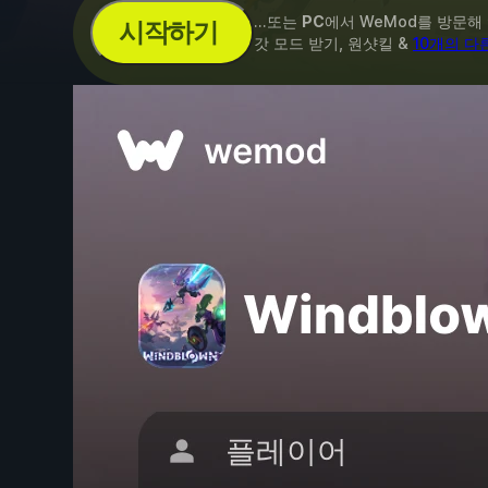
...또는
PC
에서 WeMod를 방문해
시작하기
갓 모드 받기, 원샷킬 &
10개의 다