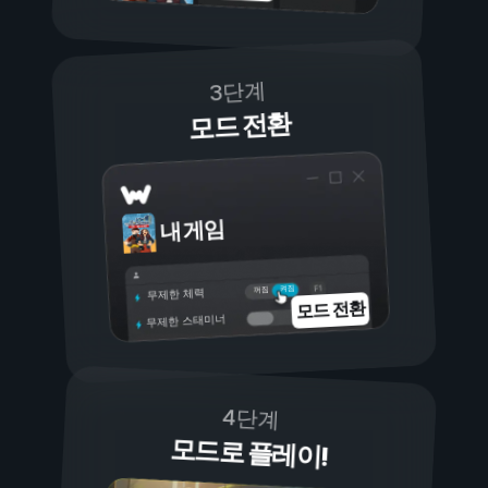
3단계
모드 전환
내 게임
켜짐
꺼짐
무제한 체력
모드 전환
무제한 스태미너
4단계
모드로 플레이!