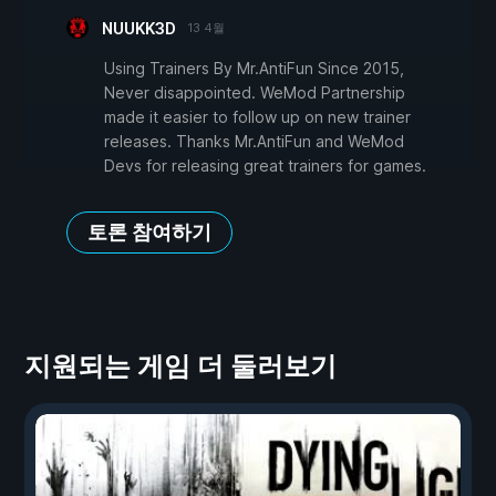
NUUKK3D
13 4월
Using Trainers By Mr.AntiFun Since 2015,
Never disappointed. WeMod Partnership
made it easier to follow up on new trainer
releases. Thanks Mr.AntiFun and WeMod
Devs for releasing great trainers for games.
토론 참여하기
지원되는 게임 더 둘러보기