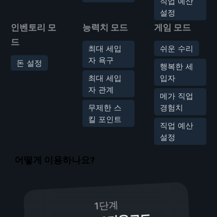
직업 예산
설정
인벤토리 모
능력치 모드
게임 모드
드
최대 세입
쉬운 수리
자 욕구
돈 설정
행복한 세
최대 세입
입자
자 관계
메가 직업
무제한 스
경험치
킬 포인트
직업 예산
설정
어떻게 이용하나요?
1단계