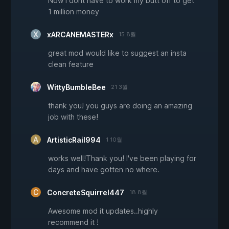
Now I dont have to work my butt off to get
1 million money
xARCANEMASTERx
15 8월
great mod would like to suggest an insta
clean feature
WittyBumbleBee
21 3월
thank you! you guys are doing an amazing
job with these!
ArtisticRail994
1 10월
works well!Thank you! I've been playing for
days and have gotten no where.
ConcreteSquirrel447
18 8월
Awesome mod it updates..highly
recommend it !