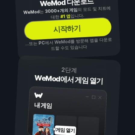
WeMod 다운로드
의 모드 및 치트에
3000+개의 게임
는
WeMod
입니다.
#1 앱
대한
시작하기
에서 WeMod를 방문해 앱을 다운로
PC
...또는
드할 수도 있습니다
2단계
WeMod에서 게임 열기
내 게임
게임 열기