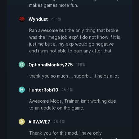
makes games more fun.
Wyndust
21 5월
Ran awesome but the only thing that broke
was the "mega job exp', I do not know if it is
just me but all my exp would go negative
and i was not able to gain any after that
OptionalMonkey275
11 5월
thank you so much ... superb .. it helps a lot
HunterRobi10
28 4월
Awesome Mods, Trainer, isn't working due
to an update on the game.
AIRWAVE7
26 4월
Thank you for this mod. I have only