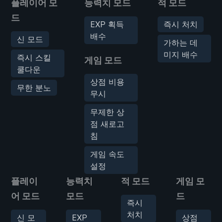
플레이어 모
능력치 모드
적 모드
드
EXP 획득
즉시 처치
배수
신 모드
가하는 데
미지 배수
즉시 스킬
게임 모드
쿨다운
상점 비용
무한 분노
무시
무제한 상
점 새로고
침
게임 속도
설정
플레이
능력치
적 모드
게임 모
어 모드
모드
드
즉시
처치
신 모
EXP
상점