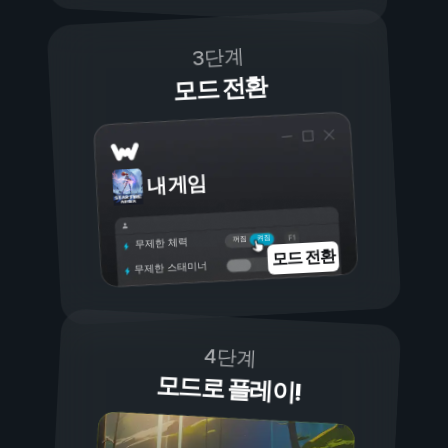
3단계
모드 전환
내 게임
켜짐
꺼짐
무제한 체력
모드 전환
무제한 스태미너
4단계
모드로 플레이!