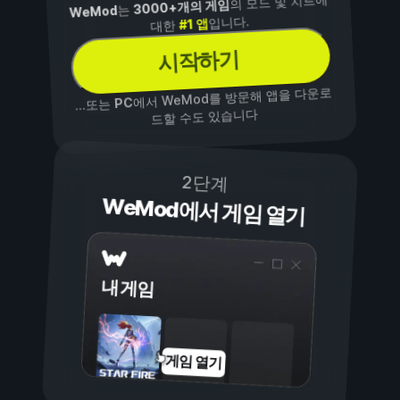
의 모드 및 치트에
3000+개의 게임
는
WeMod
입니다.
#1 앱
대한
시작하기
에서 WeMod를 방문해 앱을 다운로
PC
...또는
드할 수도 있습니다
2단계
WeMod에서 게임 열기
내 게임
게임 열기