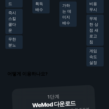
드
획득
비용
가하
배수
무시
는 데
즉시
미지
스킬
무제
배수
쿨다
한 상
운
점 새
로고
무한
침
분노
게임
속도
설정
어떻게 이용하나요?
1단계
WeMod 다운로드