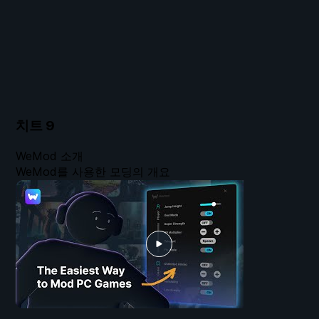
치트
9
WeMod 소개
WeMod를 사용한 모딩의 개요