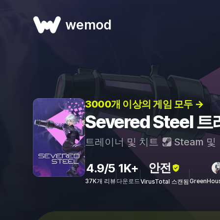
wemod
3000개 이상의 게임 모두 →
Severed Steel
트레이너 및 치트
Steam
및
안전
4.9/5
1K+
37K개 리뷰
다운로드
GreenHou
VirusTotal 스캔됨