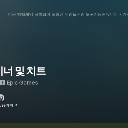
이용 방법
게임 목록
맵이 포함된 게임들
게임 도구
기능
커뮤니티
내 계
레이너 및 치트
Epic Games
use 제작 ↗