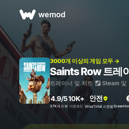
wemod
3000개 이상의 게임 모두 →
Saints Row 트
트레이너 및 치트
Steam
및
안전
4.9/5
10K+
37K개 리뷰
다운로드
GreenHo
VirusTotal 스캔됨