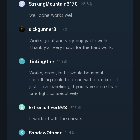
StrikingMountain6170
28 8월
well done works well
sickgunner3
5 7월
Works great and very enjoyable work.
Thank y'all very much for the hard work.
TickingOne
11 2월
Works, great, but it would be nice if
something could be done with boarding... It
just... overwhelming if you have more than
one fight consecutively.
ExtremeRiver668
12 8월
It worked with the cheats
ShadowOfficer
11 4월