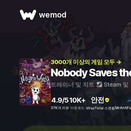
wemod
3000개 이상의 게임 모두 →
Nobody Saves 
트레이너 및 치트
Steam
및
안전
4.9/5
10K+
37K개 리뷰
다운로드
MrAntiF
VirusTotal 스캔됨