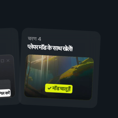
चरण 4
प्लेयर मॉड के साथ खेलें!
✓ मॉड चालू हैं
गल करें