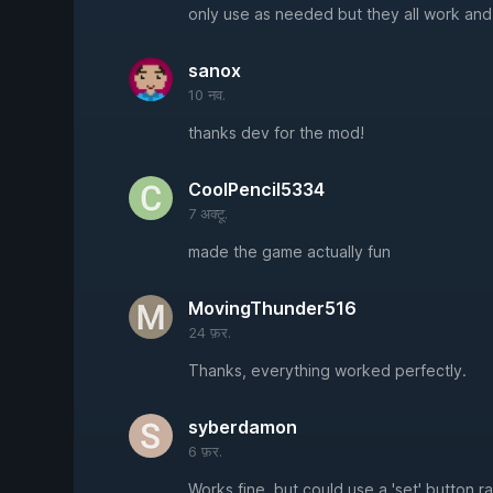
only use as needed but they all work an
sanox
10 नव.
thanks dev for the mod!
CoolPencil5334
7 अक्टू.
made the game actually fun
MovingThunder516
24 फ़र.
Thanks, everything worked perfectly.
syberdamon
6 फ़र.
Works fine, but could use a 'set' button r