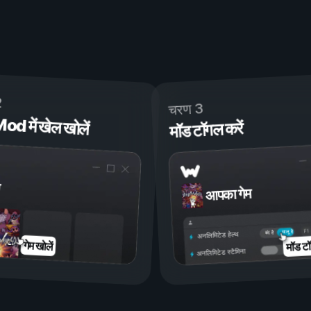
2
चरण 3
 में खेल खोलें
मॉड टॉगल करें
आपका गेम
चालू है
बंद है
अनलिमिटेड हेल्थ
मॉड टॉ
गेम खोलें
अनलिमिटेड स्टैमिना