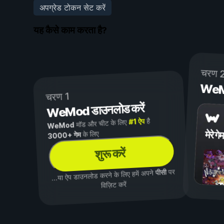
अपग्रेड टोकन सेट करें
यह कैसे काम करता है?
चरण 
WeMod
चरण 1
WeMod डाउनलोड करें
है
#1 ऐप
मॉड और चीट के लिए
WeMod
मेरे गेम
के लिए
3000+ गेम
शुरू करें
पर
पीसी
...या ऐप डाउनलोड करने के लिए हमें अपने
विज़िट करें