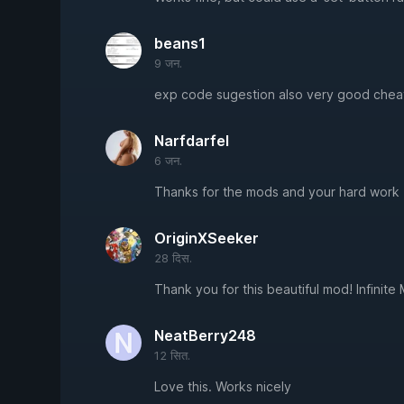
beans1
9 जन.
exp code sugestion also very good chea
Narfdarfel
6 जन.
Thanks for the mods and your hard work
OriginXSeeker
28 दिस.
Thank you for this beautiful mod! Infinite
NeatBerry248
12 सित.
Love this. Works nicely