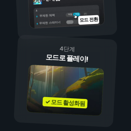
켜짐
꺼짐
무제한 체력
모드 전환
무제한 스태미너
4단계
모드로 플레이!
✓ 모드 활성화됨