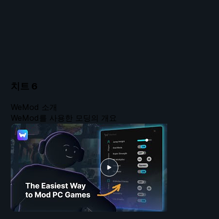
치트
6
WeMod 소개
WeMod를 사용한 모딩의 개요