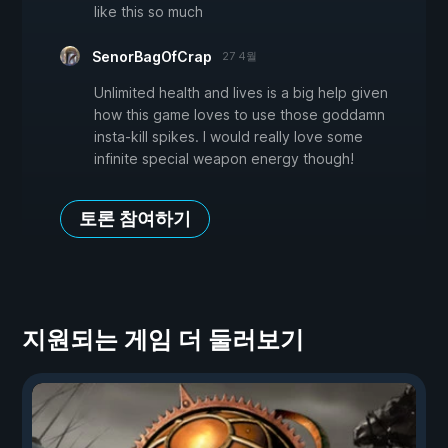
like this so much
SenorBagOfCrap
27 4월
Unlimited health and lives is a big help given
how this game loves to use those goddamn
insta-kill spikes. I would really love some
infinite special weapon energy though!
토론 참여하기
지원되는 게임 더 둘러보기