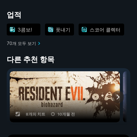
업적
3콤보!
풋내기
스코어 콜렉터
70개 모두 보기
다른 추천 항목
8개의 치트
10개월 전