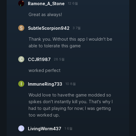
Ramone_A_Stone
12 6월
Great as always!
SubtleScorpion942
3 7월
Thank you. Without this app I wouldn't be
able to tolerate this game
CCJR1987
28 5월
worked perfect
ImmuneRing733
10 8월
Would love to havethe game modded so
spikes don't instantly kill you. That's why I
had to quit playing for now; I was getting
too worked up.
LivingWorm437
1 6월