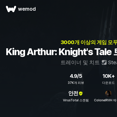
wemod
3000개 이상의 게임 모두
King Arthur: Knight's T
트레이너 및 치트
Ste
4.9/5
10K+
37K개 리뷰
다운로드
안전
VirusTotal 스캔됨
ColonelRVH 