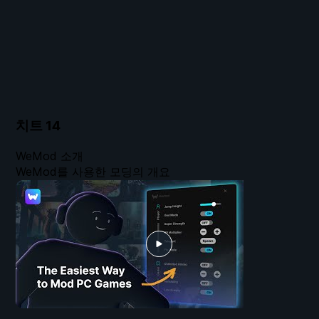
치트
14
WeMod 소개
WeMod를 사용한 모딩의 개요