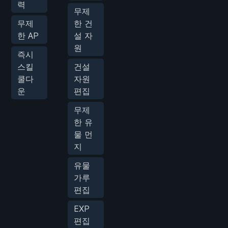
력
무제
무제
한 건
한 AP
설 자
원
즉시
스킬
건설
쿨다
자원
운
편집
무제
한 유
물 먼
지
유물
가루
편집
EXP
편집