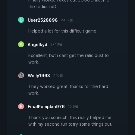
the tedium xD
User2528898
23 12월
Helped a lot for this difficult game
Angelkyd
27 10월
Excellent, but i cant get the relic dust to
work.
Welly1963
7 10월
They worked great, thanks for the hard
work.
FinalPumpkin976
10 8월
Thank you so much, this really helped me
with my second run totry some things out.