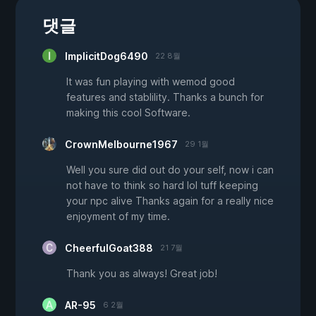
댓글
ImplicitDog6490
22 8월
It was fun playing with wemod good
features and stablility. Thanks a bunch for
making this cool Software.
CrownMelbourne1967
29 1월
Well you sure did out do your self, now i can
not have to think so hard lol tuff keeping
your npc alive Thanks again for a really nice
enjoyment of my time.
CheerfulGoat388
21 7월
Thank you as always! Great job!
AR-95
6 2월