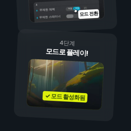
켜짐
꺼짐
무제한 체력
모드 전환
무제한 스태미너
4단계
모드로 플레이!
✓ 모드 활성화됨