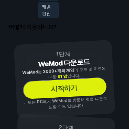
레벨
편집
어떻게 이용하나요?
1단계
WeMod 다운로드
의 모드 및 치트에
3000+개의 게임
는
WeMod
입니다.
#1 앱
대한
시작하기
에서 WeMod를 방문해 앱을 다운로
PC
...또는
드할 수도 있습니다
2단계