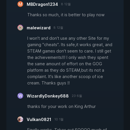
MBDragon1234
8 12월
Thanks so much, it is better to play now
malewizard
8 12월
I won't and don't use any other Site for my
gaming "cheats". Its safe,it works great, and
STEAM games don't seem to care. I still get
the achievements!!! I only wish they spent
the same amount of effort on the GOG
platform as they do STEAM,but its not a
complaint. It's like another scoop of ice
cream. Thanks guys !!
WizardlyDonkey688
23 6월
thanks for your work on King Arthur
Vulkan0821
10 1월
Finally works. Takes out SOOOO much of