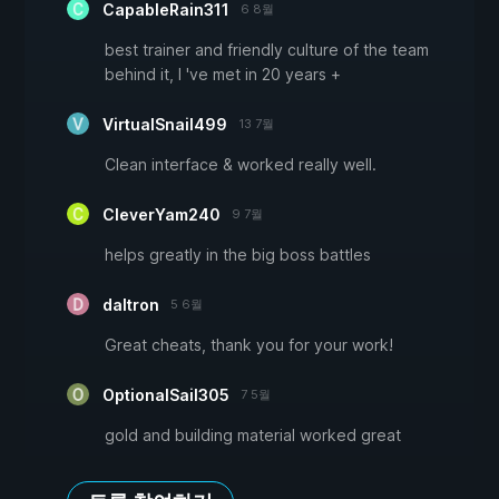
CapableRain311
6 8월
best trainer and friendly culture of the team
behind it, I 've met in 20 years +
VirtualSnail499
13 7월
Clean interface & worked really well.
CleverYam240
9 7월
helps greatly in the big boss battles
daltron
5 6월
Great cheats, thank you for your work!
OptionalSail305
7 5월
gold and building material worked great