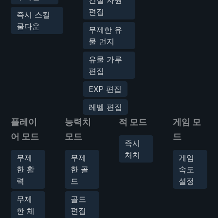
편집
즉시 스킬
쿨다운
무제한 유
물 먼지
유물 가루
편집
EXP 편집
레벨 편집
플레이
능력치
적 모드
게임 모
어 모드
모드
드
즉시
처치
무제
무제
게임
한 활
한 골
속도
력
드
설정
무제
골드
한 체
편집