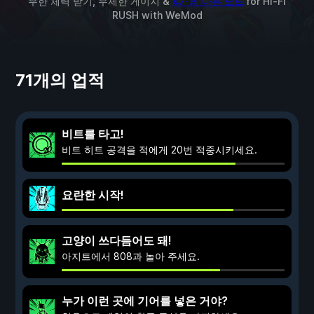
무한 체력 받기, 무제한 게이지 &
4개의 다른 모드
for
Hi-Fi
RUSH
with
WeMod
71개의 업적
비트를 타고!
비트 히트 공격을 적에게 20번 적중시키세요.
요란한 시작!
고양이 쓰다듬어도 돼!
아지트에서 808과 놀아 주세요.
누가 이런 곳에 기어를 넣은 거야?