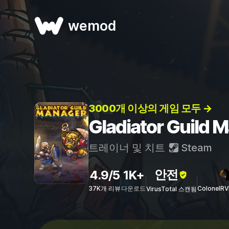
wemod
3000개 이상의 게임 모두 →
Gladiator Guil
트레이너 및 치트
Steam
안전
4.9/5
1K+
37K개 리뷰
다운로드
ColonelR
VirusTotal 스캔됨