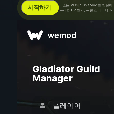
...또는
PC
에서 WeMod를 방문해
시작하기
무제한 HP 받기, 무한 스태미나 &