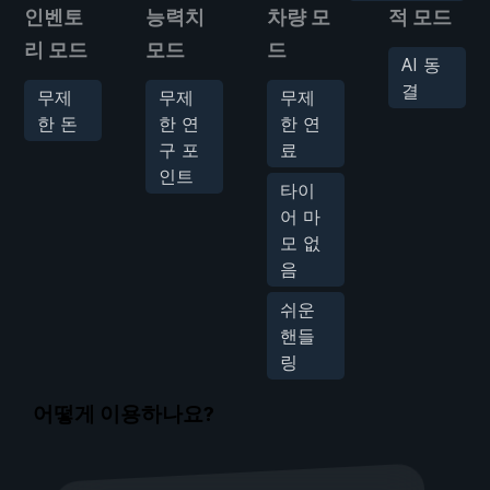
인벤토
능력치
차량 모
적 모드
리 모드
모드
드
AI 동
결
무제
무제
무제
한 돈
한 연
한 연
구 포
료
인트
타이
어 마
모 없
음
쉬운
핸들
링
어떻게 이용하나요?