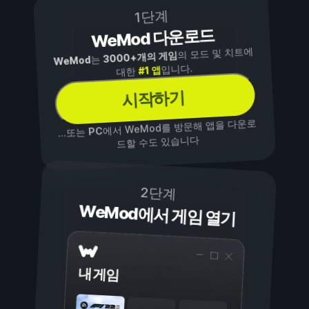
1단계
WeMod 다운로드
의 모드 및 치트에
3000+개의 게임
는
WeMod
입니다.
#1 앱
대한
시작하기
에서 WeMod를 방문해 앱을 다운로
PC
...또는
드할 수도 있습니다
2단계
WeMod에서 게임 열기
내 게임