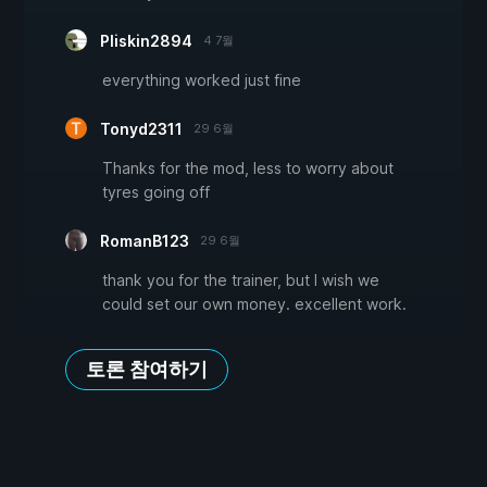
Pliskin2894
4 7월
everything worked just fine
Tonyd2311
29 6월
Thanks for the mod, less to worry about
tyres going off
RomanB123
29 6월
thank you for the trainer, but I wish we
could set our own money. excellent work.
토론 참여하기