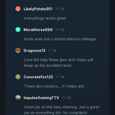
LikelyPotato951
30 7월
everythings works great
MoralHorse999
16 6월
mods work but u should add a no damage
Dragonus13
21 3월
Love the help these give and i hope yall
keep up the excellent work.
ConcreteFox125
14 3월
Thanx alot creators....!!:) helps alot
ImpulseGamingTTV
16 11월
Great job on the easy steering. Just a great
job on everything tbh. No complaints