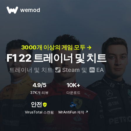
wemod
3000개 이상의 게임 모두 →
F1 22 트레이너 및 치트
트레이너 및 치트
Steam
및
EA
4.9/5
10K+
37K개 리뷰
다운로드
안전
VirusTotal 스캔됨
MrAntiFun 제작 ↗