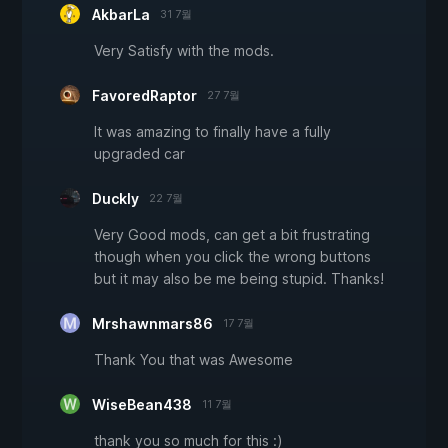
AkbarLa
31 7월
Very Satisfy with the mods.
FavoredRaptor
27 7월
It was amazing to finally have a fully
upgraded car
Duckly
22 7월
Very Good mods, can get a bit frustrating
though when you click the wrong buttons
but it may also be me being stupid. Thanks!
Mrshawnmars86
17 7월
Thank You that was Awesome
WiseBean438
11 7월
thank you so much for this :)