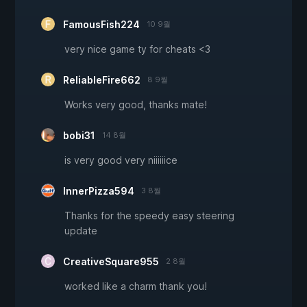
FamousFish224
10 9월
very nice game ty for cheats <3
ReliableFire662
8 9월
Works very good, thanks mate!
bobi31
14 8월
is very good very niiiiiice
InnerPizza594
3 8월
Thanks for the speedy easy steering
update
CreativeSquare955
2 8월
worked like a charm thank you!