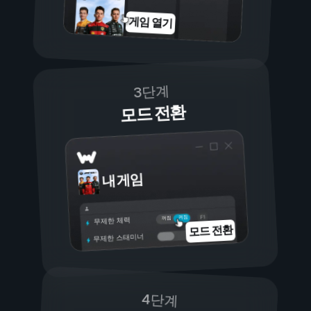
게임 열기
3단계
모드 전환
내 게임
켜짐
꺼짐
무제한 체력
모드 전환
무제한 스태미너
4단계