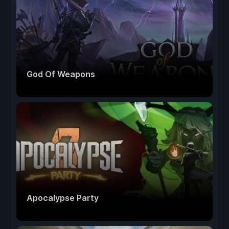
God Of Weapons
Apocalypse Party