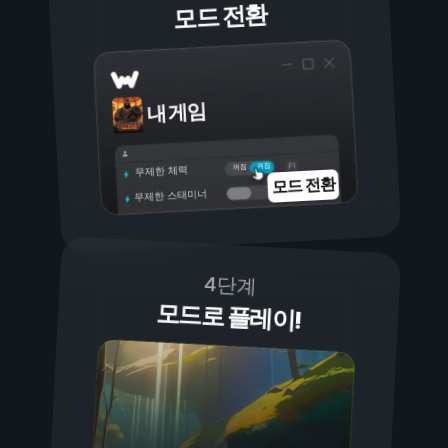
모드 전환
내 게임
켜짐
꺼짐
무제한 체력
모드 전환
무제한 스태미너
4단계
모드로 플레이!