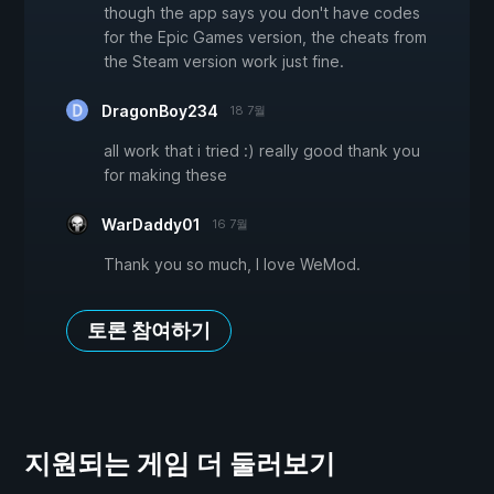
though the app says you don't have codes
for the Epic Games version, the cheats from
the Steam version work just fine.
DragonBoy234
18 7월
all work that i tried :) really good thank you
for making these
WarDaddy01
16 7월
Thank you so much, I love WeMod.
토론 참여하기
지원되는 게임 더 둘러보기