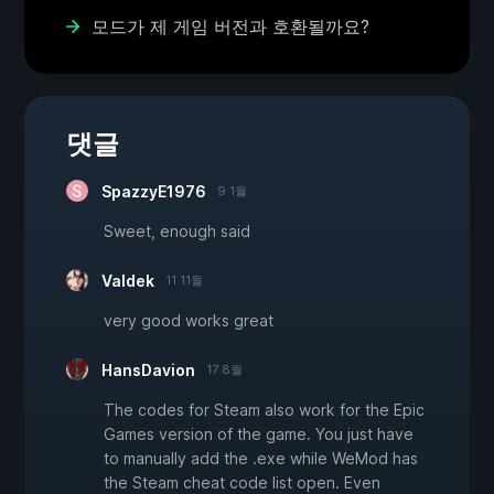
모드가 제 게임 버전과 호환될까요?
댓글
SpazzyE1976
9 1월
Sweet, enough said
Valdek
11 11월
very good works great
HansDavion
17 8월
The codes for Steam also work for the Epic
Games version of the game. You just have
to manually add the .exe while WeMod has
the Steam cheat code list open. Even