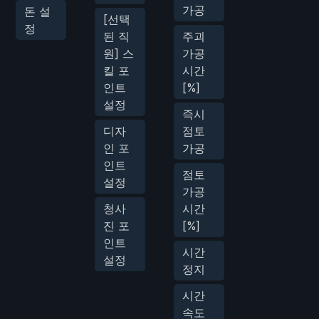
가공
돈 설
[선택
정
된 직
주괴
원] 스
가공
킬 포
시간
인트
[%]
설정
즉시
디자
점토
인 포
가공
인트
점토
설정
가공
청사
시간
진 포
[%]
인트
시간
설정
정지
시간
속도