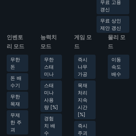
무료 고용
갱신
무료 상인
제안 갱신
인벤토
능력치
게임 모
물리 모
리 모드
모드
드
드
무한
무한
즉시
이동
돈
스태
나무
속도
미나
가공
배수
돈 배
수기
스태
목재
미나
처리
무한
사용
지속
목재
량 [%]
시간
[%]
무제
경험
한 주
치 배
즉시
괴
수
주괴