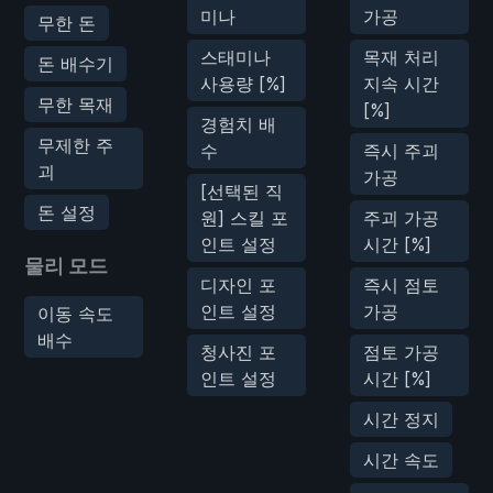
미나
가공
무한 돈
스태미나
목재 처리
돈 배수기
사용량 [%]
지속 시간
무한 목재
[%]
경험치 배
무제한 주
수
즉시 주괴
괴
가공
[선택된 직
돈 설정
원] 스킬 포
주괴 가공
인트 설정
시간 [%]
물리 모드
디자인 포
즉시 점토
인트 설정
가공
이동 속도
배수
청사진 포
점토 가공
인트 설정
시간 [%]
시간 정지
시간 속도