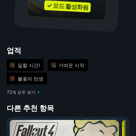
✓ 모드 활성화됨
업적
일할 시간!
가벼운 시작
불꽃의 탄생
72개 모두 보기
다른 추천 항목