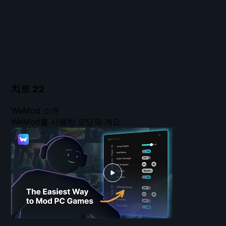
치트
22
WeMod 소개
WeMod를 사용한 모딩의 개요