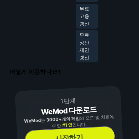
무료
고용
갱신
무료
상인
제안
갱신
어떻게 이용하나요?
1단계
WeMod 다운로드
의 모드 및 치트에
3000+개의 게임
는
WeMod
입니다.
#1 앱
대한
시작하기