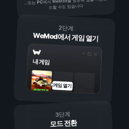
에서 WeMod를 방문해 앱을 다운로
PC
...또는
드할 수도 있습니다
2단계
WeMod에서 게임 열기
내 게임
게임 열기
3단계
모드 전환