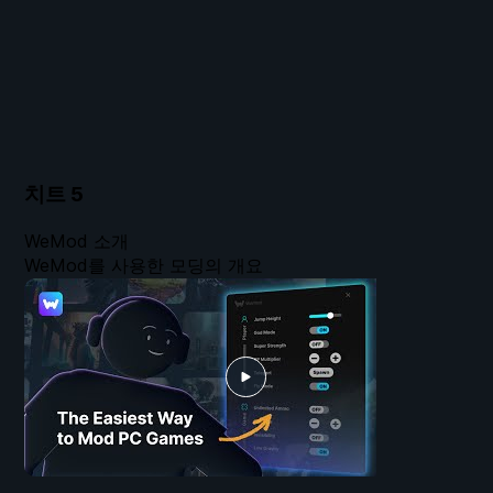
치트
5
WeMod 소개
WeMod를 사용한 모딩의 개요