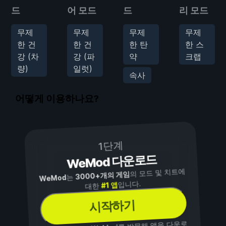
드
어 모드
드
리 모드
무제
무제
무제
무제
한 건
한 건
한 탄
한 스
강 (차
강 (파
약
크랩
량)
일럿)
속사
어떻게 이용하나요?
1단계
WeMod 다운로드
의 모드 및 치트에
3000+개의 게임
는
WeMod
입니다.
#1 앱
대한
시작하기