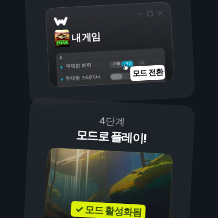
내 게임
켜짐
꺼짐
무제한 체력
모드 전환
무제한 스태미너
4단계
모드로 플레이!
✓ 모드 활성화됨