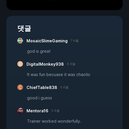
댓글
MosaicSlimeGaming
7 6월
god is great
DigitalMonkey938
6 6월
It was fun becuase it was chaotic
ChiefTable838
5 6월
good i guess
Mentora16
5 6월
Trainer worked wonderfully.