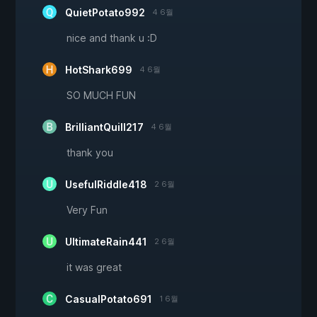
QuietPotato992
4 6월
nice and thank u :D
HotShark699
4 6월
SO MUCH FUN
BrilliantQuill217
4 6월
thank you
UsefulRiddle418
2 6월
Very Fun
UltimateRain441
2 6월
it was great
CasualPotato691
1 6월