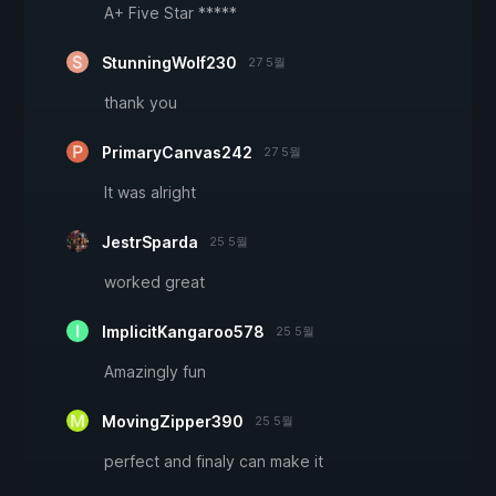
A+ Five Star *****
StunningWolf230
27 5월
thank you
PrimaryCanvas242
27 5월
It was alright
JestrSparda
25 5월
worked great
ImplicitKangaroo578
25 5월
Amazingly fun
MovingZipper390
25 5월
perfect and finaly can make it