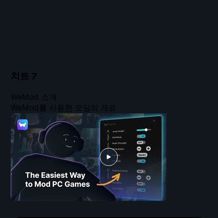
치트
7
WeMod 소개
WeMod를 사용한 모딩의 개요