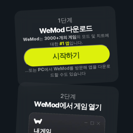
1단계
WeMod 다운로드
의 모드 및 치트에
3000+개의 게임
는
WeMod
입니다.
#1 앱
대한
시작하기
에서 WeMod를 방문해 앱을 다운로
PC
...또는
드할 수도 있습니다
2단계
WeMod에서 게임 열기
내 게임