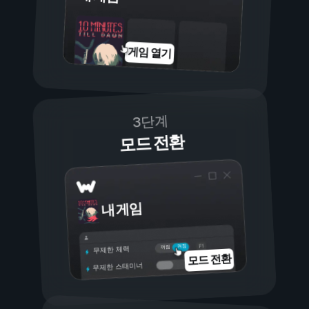
게임 열기
3단계
모드 전환
내 게임
켜짐
꺼짐
무제한 체력
모드 전환
무제한 스태미너