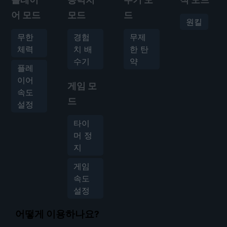
어 모드
모드
드
원킬
무한
경험
무제
체력
치 배
한 탄
수기
약
플레
이어
게임 모
속도
드
설정
타이
머 정
지
게임
속도
설정
어떻게 이용하나요?