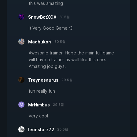
this was amazing
SnowBotXOX
31 5월
It Very Good Game :3
Madhukori
30 5월
Awesome trainer. Hope the main full game
will have a trainer as well like this one.
Amazing job guys.
Treynosaurus
29 5월
fun really fun
MrNimbus
29 5월
very cool
leonstarz72
28 5월