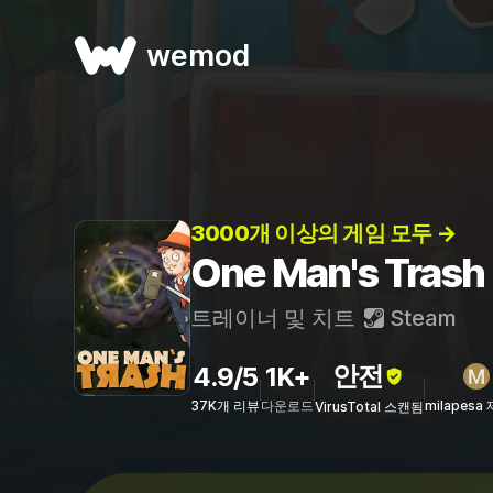
wemod
3000개 이상의 게임 모두 →
One Man's Tra
트레이너 및 치트
Steam
안전
4.9/5
1K+
37K개 리뷰
다운로드
milapesa
VirusTotal 스캔됨