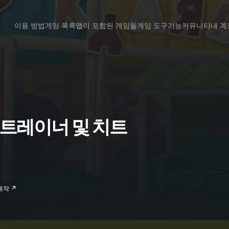
이용 방법
게임 목록
맵이 포함된 게임들
게임 도구
기능
커뮤니티
내 계
sh 트레이너 및 치트
 제작 ↗