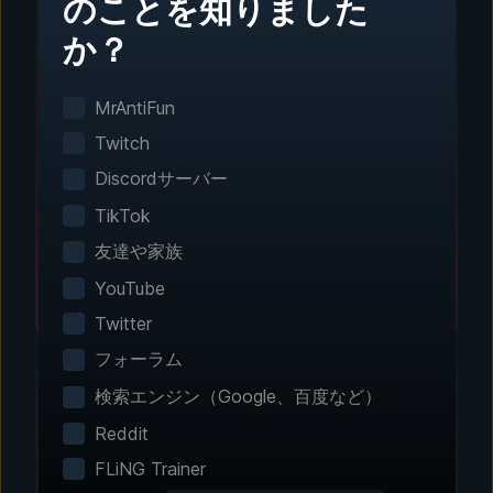
のことを知りました
か？
ステップ1 - ダウンロードとインストール
ワンクリック設定
MrAntiFun
スマートゲーム検出がインストール済みのゲーム
Twitch
を自動で検出。手動設定は不要です。
Discordサーバー
TikTok
友達や家族
YouTube
Twitter
フォーラム
検索エンジン（Google、百度など）
Reddit
ステップ2 - 機能を選択
FLiNG Trainer
エクスペリエンスをカス