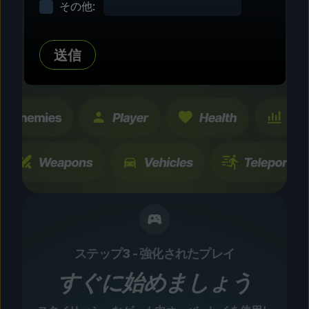
その他:
タマイズ
数百にも及ぶコミュニティテスト済みの強化およ
送信
び機能を探索。すべての変更は一時的なもので、
瞬時に切り替え可能です。
ステップ3 - 強化されたプレイ
すぐに始めましょう