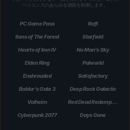
ペリエンスのあらゆる側面を制御します。
PC Game Pass
Raft
Sons of The Forest
Starfield
Hearts of Iron IV
No Man’s Sky
Elden Ring
Palworld
Enshrouded
Satisfactory
Baldur’s Gate 3
Deep Rock Galactic
Valheim
Red Dead Redemption 2
Cyberpunk 2077
Days Gone