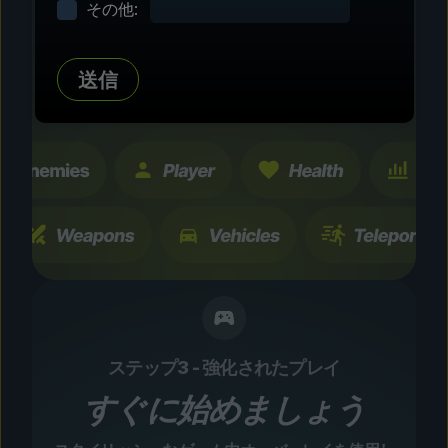
その他:
タマイズ
数百にも及ぶコミュニティテスト済みの強化およ
送信
び機能を探索。すべての変更は一時的なもので、
瞬時に切り替え可能です。
ステップ3 - 強化されたプレイ
すぐに始めましょう