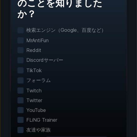
のことを知りました
か？
ステップ1 - ダウンロードとインストール
ワンクリック設定
検索エンジン（Google、百度など）
スマートゲーム検出がインストール済みのゲーム
MrAntiFun
を自動で検出。手動設定は不要です。
Reddit
Discordサーバー
TikTok
フォーラム
Twitch
Twitter
YouTube
FLiNG Trainer
ステップ2 - 機能を選択
友達や家族
エクスペリエンスをカス