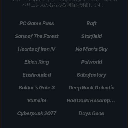
ペリエンスのあらゆる側面を制御します。
PC Game Pass
Raft
Sons of The Forest
Starfield
Hearts of Iron IV
No Man’s Sky
Elden Ring
Palworld
Enshrouded
Satisfactory
Baldur’s Gate 3
Deep Rock Galactic
Valheim
Red Dead Redemption 2
Cyberpunk 2077
Days Gone