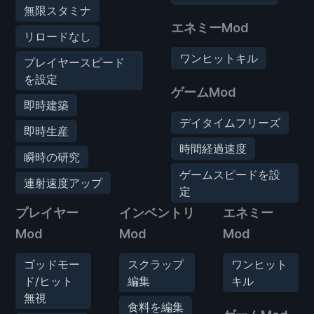
無限スタミナ
エネミーMod
リロードなし
ワンヒットキル
プレイヤースピード
を設定
ゲームMod
即時建築
デイタイムフリーズ
即時生産
時間経過速度
瞬時の研究
ゲームスピードを設
連射速度アップ
定
プレイヤー
インベントリ
エネミー
Mod
Mod
Mod
ゴッドモー
スクラップ
ワンヒット
ド/ヒット
編集
キル
無視
食料を編集