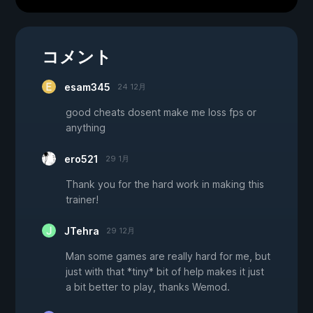
コメント
esam345
24 12月
good cheats dosent make me loss fps or
anything
ero521
29 1月
Thank you for the hard work in making this
trainer!
JTehra
29 12月
Man some games are really hard for me, but
just with that *tiny* bit of help makes it just
a bit better to play, thanks Wemod.