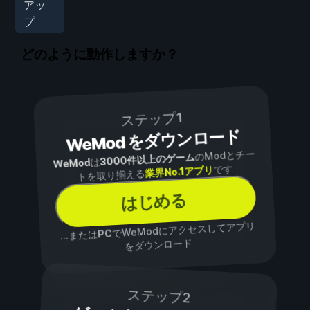
アッ
プ
どのように動作しますか？
ステップ1
WeMod をダウンロード
のModとチー
3000件以上のゲーム
は
WeMod
です
業界No.1アプリ
トを取り揃える
はじめる
でWeModにアクセスしてアプリ
PC
...または
をダウンロード
ステップ2