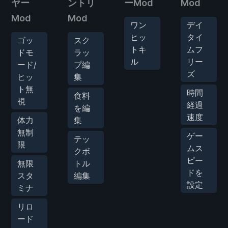
ヤー
ントリ
ーMod
Mod
Mod
Mod
ワン
デイ
ヒッ
タイ
ゴッ
スク
トキ
ムフ
ドモ
ラッ
ル
リー
ード/
プ編
ズ
ヒッ
集
ト無
時間
食料
視
経過
を編
速度
体力
集
無制
ゲー
テッ
限
ムス
クボ
ピー
無限
トル
ドを
スタ
編集
設定
ミナ
リロ
ード