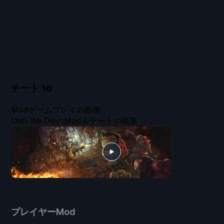
チート
16
Modゲームプレイの動画
Until We DieのMod＆チートの概要
プレイヤーMod