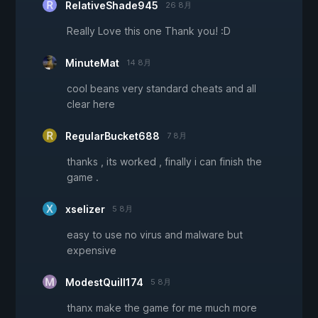
RelativeShade945
26 8月
Really Love this one Thank you! :D
MinuteMat
14 8月
cool beans very standard cheats and all
clear here
RegularBucket688
7 8月
thanks , its worked , finally i can finish the
game .
xselizer
5 8月
easy to use no virus and malware but
expensive
ModestQuill174
5 8月
thanx make the game for me much more