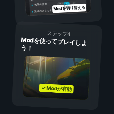
オン
オフ
無限の体力
Modを切り替える
無限のスタミナ
ステップ4
Modを使ってプレイしよ
う！
✓ Modが有効