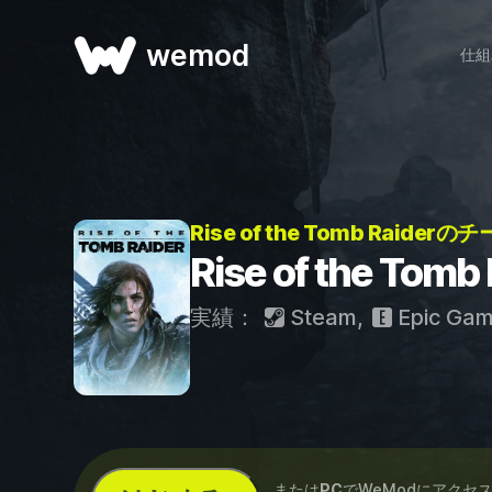
wemod
仕組
Rise of the Tomb Raiderの
Rise of the Tom
実績：
Steam
,
Epic Ga
...または
PC
でWeModにアクセ