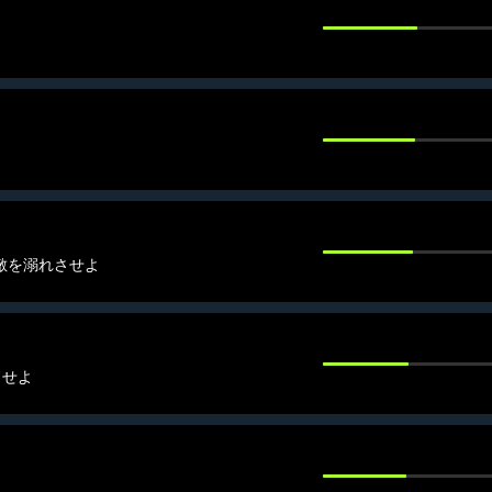
の敵を溺れさせよ
ドせよ