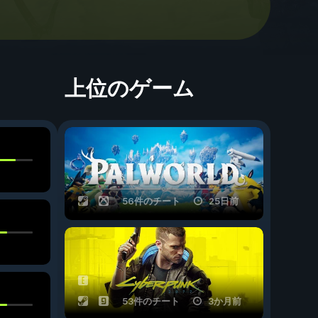
上位のゲーム
56件のチート
25日前
53件のチート
3か月前