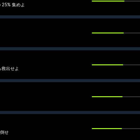
25% 集めよ
ら救出せよ
を倒せ