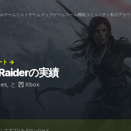
み
ゲームリスト
ゲームマップ
ゲームツール
機能
コミュニティ
私のアカウ
チート →
b Raiderの実績
mes
, と
Xbox
スしてアプリをダウンロード