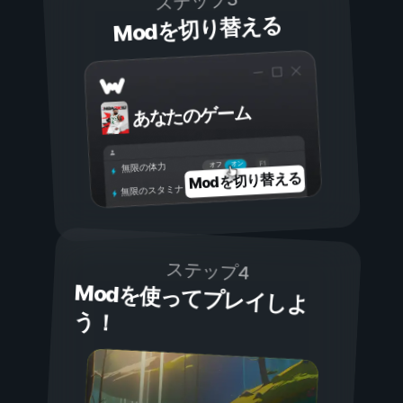
ステップ3
Modを切り替える
あなたのゲーム
オン
オフ
無限の体力
Modを切り替える
無限のスタミナ
ステップ4
Modを使ってプレイしよ
う！