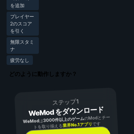
を追加
プレイヤー
2のスコア
を引く
無限スタミ
ナ
疲労なし
どのように動作しますか？
ステップ1
WeMod をダウンロード
のModとチー
3000件以上のゲーム
は
WeMod
です
業界No.1アプリ
トを取り揃える