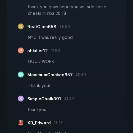
thank you guys hope you will add some
cheats in nba 2k 18
NeatClam658
29 8月
NYC it was really good
phkiller12
17 5月
GOOD WORK
MaximumChicken657
25 4月
Thank you!
SimpleChalk391
23 2月
thankyou
XD_Edward
18 2月