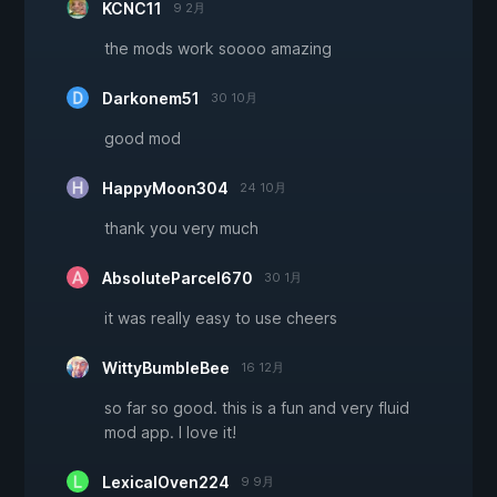
KCNC11
9 2月
the mods work soooo amazing
Darkonem51
30 10月
good mod
HappyMoon304
24 10月
thank you very much
AbsoluteParcel670
30 1月
it was really easy to use cheers
WittyBumbleBee
16 12月
so far so good. this is a fun and very fluid
mod app. I love it!
LexicalOven224
9 9月