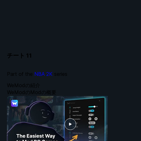
チート
11
Part of the
NBA 2K
series
WeModの紹介
WeModのModの概要