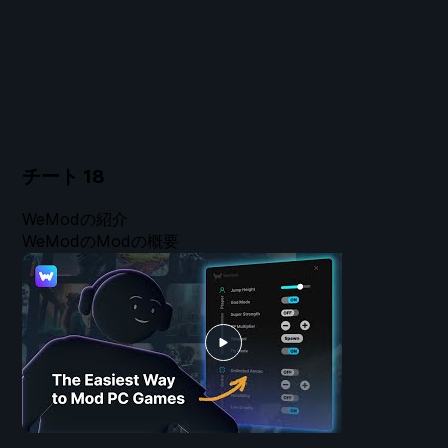
チート
18
WeModの紹介
WeModのModの概要