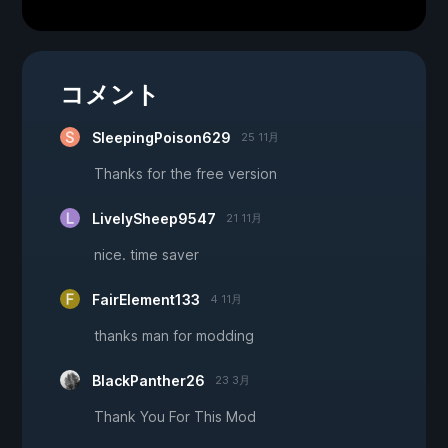
コメント
SleepingPoison629
25 11月
Thanks for the free version
LivelySheep9547
21 11月
nice. time saver
FairElement133
4 11月
thanks man for modding
BlackPanther26
23 3月
Thank You For This Mod