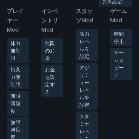
判を設定
プレイ
インベ
スタッ
ゲーム
ヤー
ントリ
ツMod
Mod
Mod
Mod
筋力
時間
レベ
停止
体力
無限
ルを
無制
のお
ゲー
設定
限
金
ムス
アジ
ピー
持久
お金
リテ
ド
力無
を設
ィー
制限
定す
レベ
る
無限
ルを
満腹
設定
度
スタ
無限
ミナ
満足
レベ
度
ルを