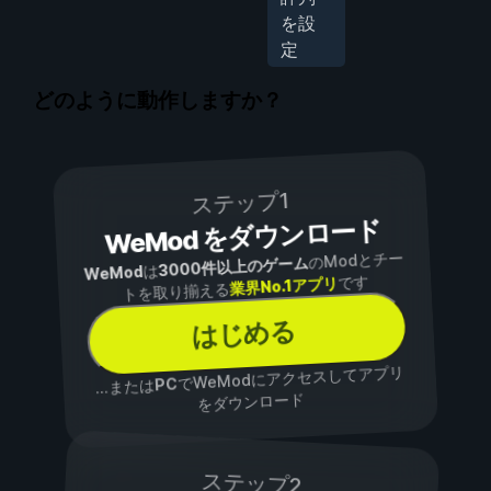
を設
定
どのように動作しますか？
ステップ1
WeMod をダウンロード
のModとチー
3000件以上のゲーム
は
WeMod
です
業界No.1アプリ
トを取り揃える
はじめる
でWeModにアクセスしてアプリ
PC
...または
をダウンロード
ステップ2