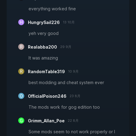
everything worked fine
HungrySail226
13 10月
yeh very good
Realabba200
29 9月
It was amazing
RandomTable319
10 9月
best modding and cheat system ever
OfficialPoison246
23 8月
The mods work for gog edition too
Grimm_Allan_Poe
22 8月
Some mods seem to not work properly or I