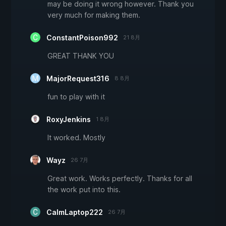
may be doing it wrong however. Thank you
very much for making them.
ConstantPoison992
21 8月
GREAT THANK YOU
MajorRequest316
8 8月
fun to play with it
RoxyJenkins
1 8月
It worked. Mostly
Wayz
26 7月
Great work. Works perfectly. Thanks for all
the work put into this.
CalmLaptop222
26 7月