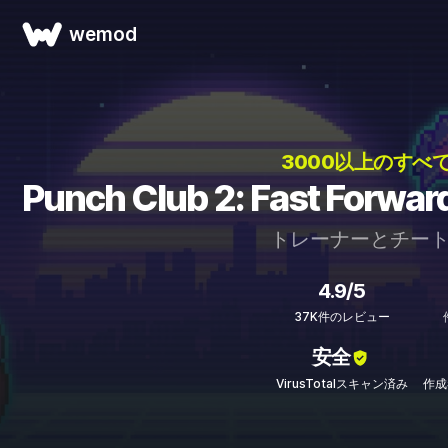
wemod
3000以上のすべ
Punch Club 2: Fast F
トレーナーとチー
4.9/5
37K件のレビュー
安全
VirusTotalスキャン済み
作成