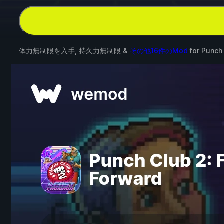
体力無制限を入手, 持久力無制限 &
その他16件のMod
for
Punch 