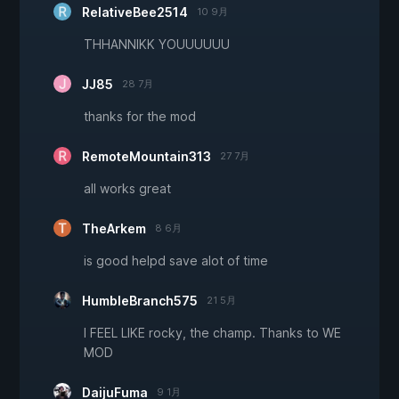
RelativeBee2514
10 9月
THHANNIKK YOUUUUUU
JJ85
28 7月
thanks for the mod
RemoteMountain313
27 7月
all works great
TheArkem
8 6月
is good helpd save alot of time
HumbleBranch575
21 5月
I FEEL LIKE rocky, the champ. Thanks to WE
MOD
DaijuFuma
9 1月