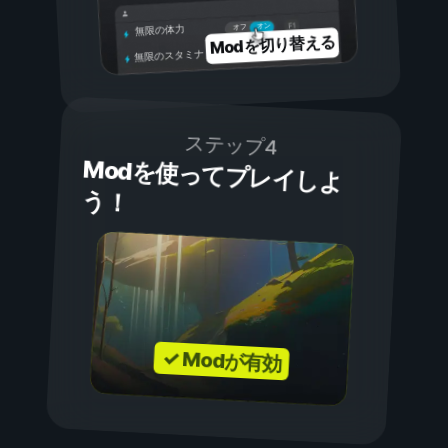
オン
オフ
無限の体力
Modを切り替える
無限のスタミナ
ステップ4
Modを使ってプレイしよ
う！
✓ Modが有効