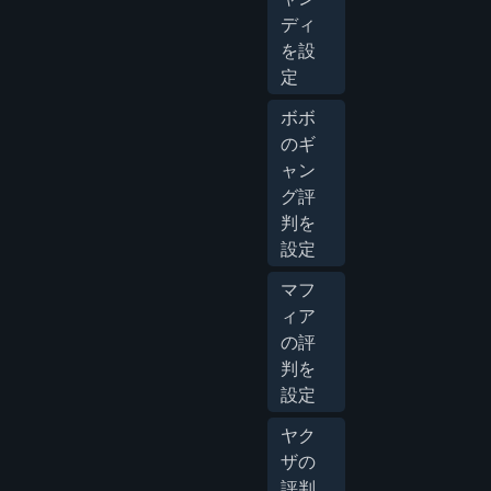
ディ
を設
定
ボボ
のギ
ャン
グ評
判を
設定
マフ
ィア
の評
判を
設定
ヤク
ザの
評判