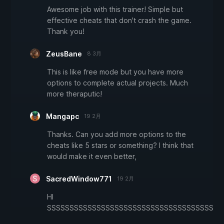
Awesome job with this trainer! Simple but
effective cheats that don't crash the game.
Thank you!
ZeusBane
8 3月
This is like free mode but you have more
options to complete actual projects. Much
more theraputic!
Mangapc
19 2月
Thanks. Can you add more options to the
cheats like 5 stars or something? I think that
would make it even better,
SacredWindow771
19 2月
HI
SSSSSSSSSSSSSSSSSSSSSSSSSSSSSSSSSSSSSSS