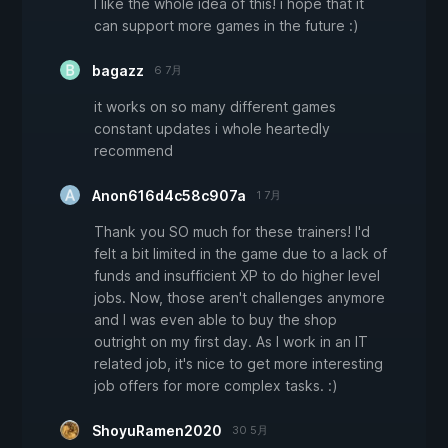
I like the whole idea of this! i hope that it
can support more games in the future :)
bagazz
6 7月
it works on so many different games
constant updates i whole heartedly
recommend
Anon616d4c58c907a
1 7月
Thank you SO much for these trainers! I'd
felt a bit limited in the game due to a lack of
funds and insufficient XP to do higher level
jobs. Now, those aren't challenges anymore
and I was even able to buy the shop
outright on my first day. As I work in an IT
related job, it's nice to get more interesting
job offers for more complex tasks. :)
ShoyuRamen2020
30 5月