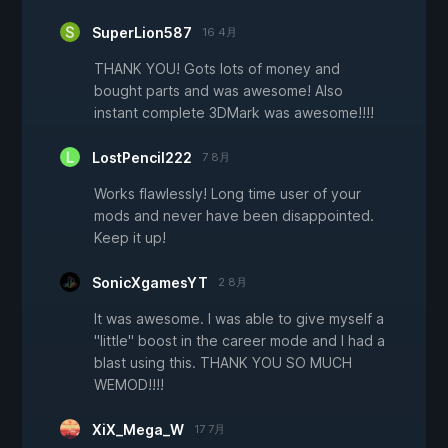
SuperLion587
16 4月
THANK YOU! Gots lots of money and
bought parts and was awesome! Also
instant complete 3DMark was awesome!!!!
LostPencil222
7 8月
Works flawlessly! Long time user of your
mods and never have been disappointed.
Keep it up!
SonicXgamesYT
2 8月
It was awesome. I was able to give myself a
"little" boost in the career mode and I had a
blast using this. THANK YOU SO MUCH
WEMOD!!!!
XiX_Mega_W
17 7月