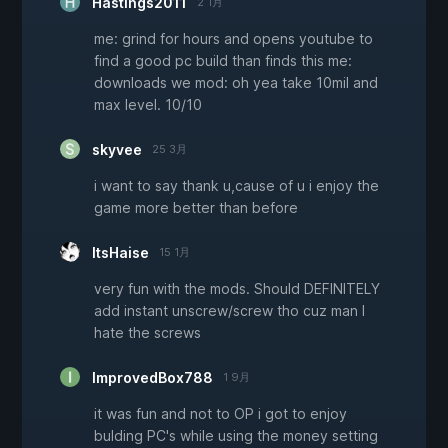
Hastings2011
2 1月
me: grind for hours and opens youtube to
find a good pc build than finds this me:
downloads we mod: oh yea take 10mil and
max level. 10/10
skyvee
25 3月
i want to say thank u,cause of u i enjoy the
game more better than before
ItsHaise
15 1月
very fun with the mods. Should DEFINITELY
add instant unscrew/screw tho cuz man I
hate the screws
ImprovedBox788
1 9月
it was fun and not to OP i got to enjoy
bulding PC's while using the money setting