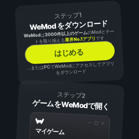
ステップ1
WeMod をダウンロード
のModとチー
3000件以上のゲーム
は
WeMod
です
業界No.1アプリ
トを取り揃える
はじめる
でWeModにアクセスしてアプリ
PC
...または
をダウンロード
ステップ2
ゲームをWeModで開く
マイゲーム