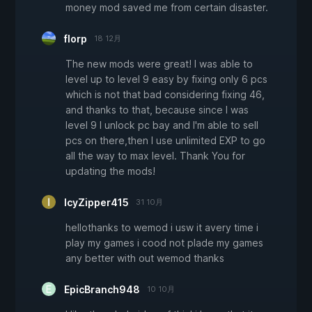
money mod saved me from certain disaster.
florp
18 12月
The new mods were great! I was able to
level up to level 9 easy by fixing only 6 pcs
which is not that bad considering fixing 46,
and thanks to that, because since I was
level 9 I unlock pc bay and I'm able to sell
pcs on there,then I use unlimited EXP to go
all the way to max level. Thank You for
updating the mods!
IcyZipper415
31 10月
hellothanks to wemod i usw it avery time i
play my games i cood not plade my games
any better with out wemod thanks
EpicBranch948
10 10月