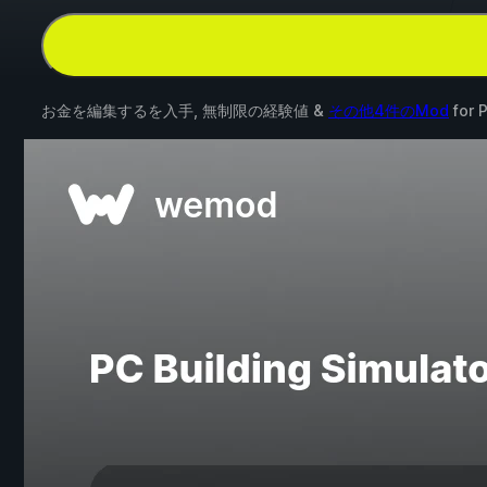
お金を編集するを入手, 無制限の経験値 &
その他4件のMod
for
P