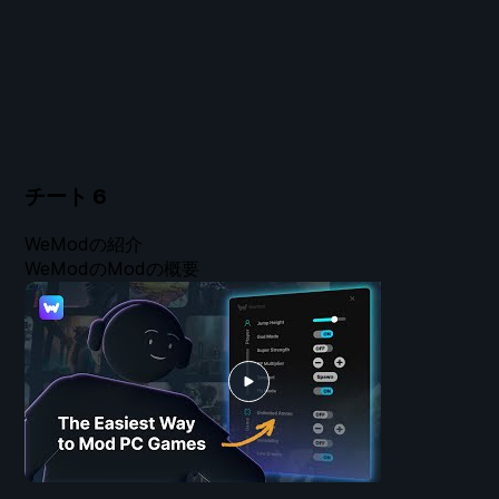
チート
6
WeModの紹介
WeModのModの概要