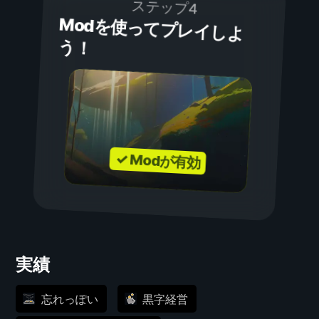
ステップ4
Modを使ってプレイしよ
う！
✓ Modが有効
実績
忘れっぽい
黒字経営