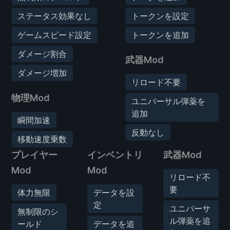
ステータス効果なし
トークンを設定
ゲームスピード設定
トークンを追加
ダメージ割合
武器Mod
ダメージ増加
リロード不要
物理Mod
ユニバーサル弾薬を
追加
瞬間加速
反動なし
移動速度乗数
プレイヤー
インベントリ
武器Mod
Mod
Mod
リロード不
要
体力無限
データを設
定
ユニバーサ
無制限のシ
ル弾薬を追
ールド
データを追