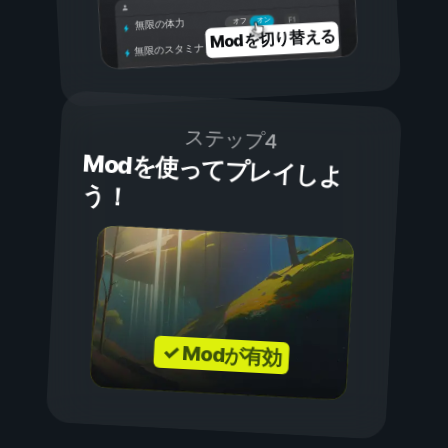
オン
オフ
無限の体力
Modを切り替える
無限のスタミナ
ステップ4
Modを使ってプレイしよ
う！
✓ Modが有効