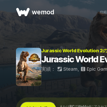
wemod
仕組
Jurassic World Evolution
Jurassic World 
実績：
Steam
,
Epic Ga
...または
PC
でWeModにアクセ