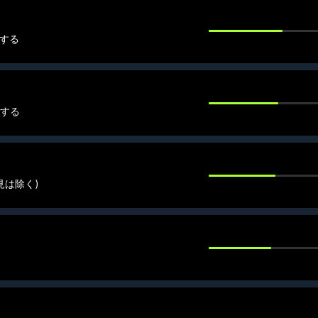
アする
アする
見は除く)