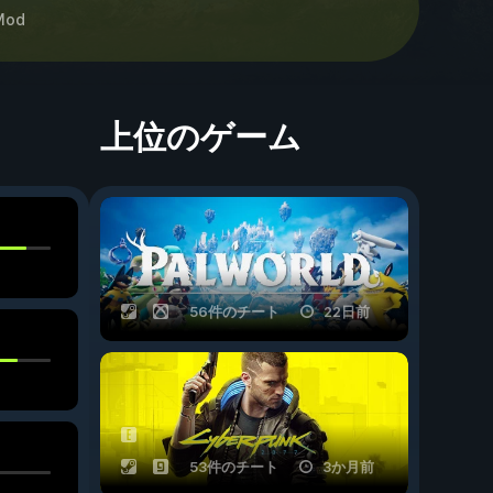
Mod
上位のゲーム
56件のチート
22日前
53件のチート
3か月前