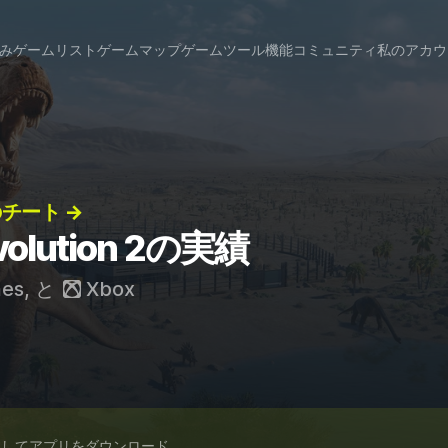
み
ゲームリスト
ゲームマップ
ゲームツール
機能
コミュニティ
私のアカウ
 2のチート →
Evolution 2の実績
mes
, と
Xbox
スしてアプリをダウンロード