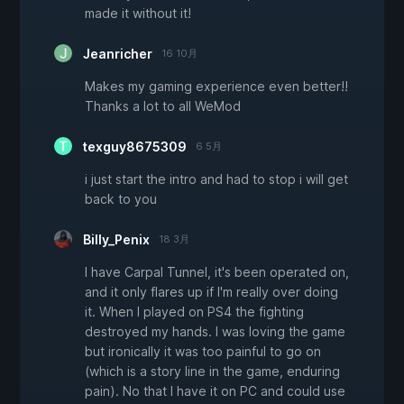
made it without it!
Jeanricher
16 10月
Makes my gaming experience even better!!
Thanks a lot to all WeMod
texguy8675309
6 5月
i just start the intro and had to stop i will get
back to you
Billy_Penix
18 3月
I have Carpal Tunnel, it's been operated on,
and it only flares up if I'm really over doing
it. When I played on PS4 the fighting
destroyed my hands. I was loving the game
but ironically it was too painful to go on
(which is a story line in the game, enduring
pain). No that I have it on PC and could use