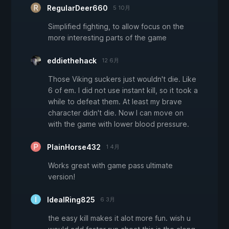
RegularDeer660
5 10月
Simplified fighting, to allow focus on the
more interesting parts of the game
eddiethehack
12 6月
Those Viking suckers just wouldn't die. Like
6 of em. I did not use instant kill, so it took a
while to defeat them. At least my brave
character didn't die. Now I can move on
with the game with lower blood pressure.
PlainHorse432
1 4月
Works great with game pass ultimate
version!
IdealRing825
6 3月
the easy kill makes it alot more fun. wish u