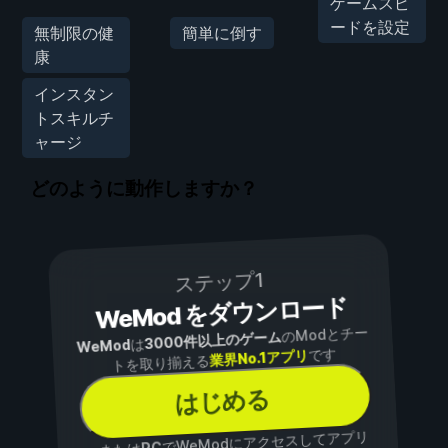
ゲームスピ
ードを設定
無制限の健
簡単に倒す
康
インスタン
トスキルチ
ャージ
どのように動作しますか？
ステップ1
WeMod をダウンロード
のModとチー
3000件以上のゲーム
は
WeMod
です
業界No.1アプリ
トを取り揃える
はじめる
でWeModにアクセスしてアプリ
PC