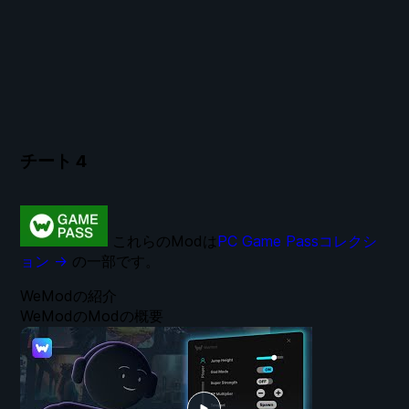
チート
4
これらのModは
PC Game Passコレクシ
ョン →
の一部です。
WeModの紹介
WeModのModの概要