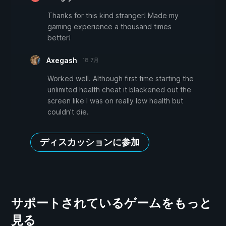
Thanks for this kind stranger! Made my
gaming experience a thousand times
better!
Axegash
18 7月
Worked well. Although first time starting the
unlimited health cheat it blackened out the
screen like I was on really low health but
couldn't die.
ディスカッションに参加
サポートされているゲームをもっと
見る