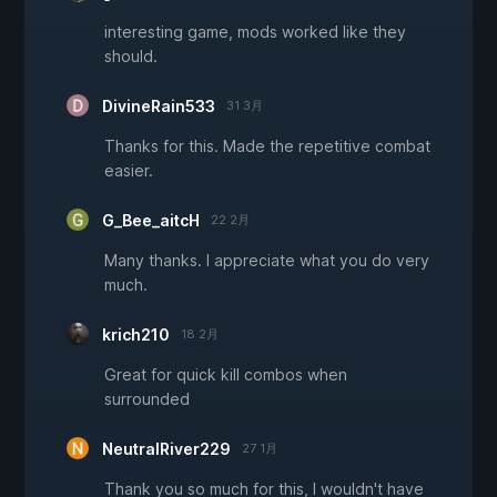
interesting game, mods worked like they
should.
DivineRain533
31 3月
Thanks for this. Made the repetitive combat
easier.
G_Bee_aitcH
22 2月
Many thanks. I appreciate what you do very
much.
krich210
18 2月
Great for quick kill combos when
surrounded
NeutralRiver229
27 1月
Thank you so much for this, I wouldn't have