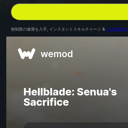
無制限の健康を入手, インスタントスキルチャージ &
その他2件の