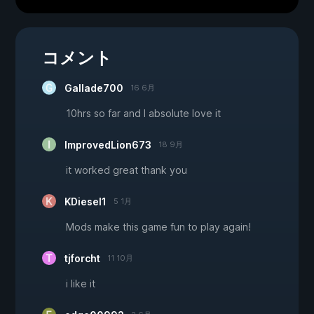
コメント
Gallade700
16 6月
10hrs so far and I absolute love it
ImprovedLion673
18 9月
it worked great thank you
KDiesel1
5 1月
Mods make this game fun to play again!
tjforcht
11 10月
i like it