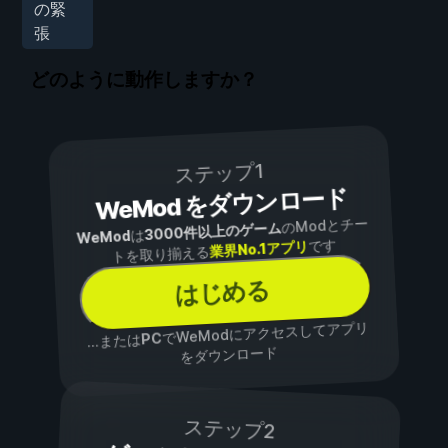
の緊
張
どのように動作しますか？
ステップ1
WeMod をダウンロード
のModとチー
3000件以上のゲーム
は
WeMod
です
業界No.1アプリ
トを取り揃える
はじめる
でWeModにアクセスしてアプリ
PC
...または
をダウンロード
ステップ2