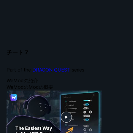
チート
7
Part of the
DRAGON QUEST
series
WeModの紹介
WeModのModの概要