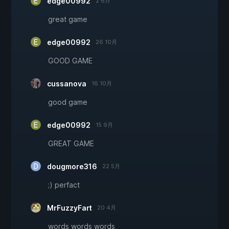
edge00992
2 6月
great game
edge00992
26 10月
GOOD GAME
cussanova
16 10月
good game
edge00992
15 9月
GREAT GAME
dougmore316
22 5月
;) perfact
MrFuzzyFart
20 4月
words words words