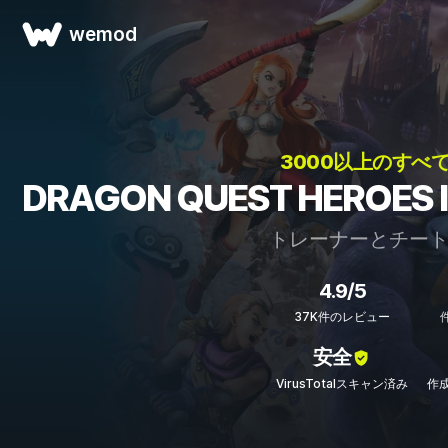
wemod
3000以上のすべ
DRAGON QUEST HERO
トレーナーとチー
4.9/5
37K件のレビュー
安全
VirusTotalスキャン済み
作成