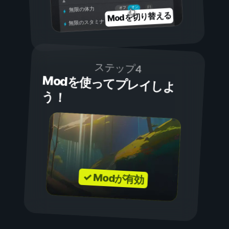
オン
オフ
無限の体力
Modを切り替える
無限のスタミナ
ステップ4
Modを使ってプレイしよ
う！
✓ Modが有効