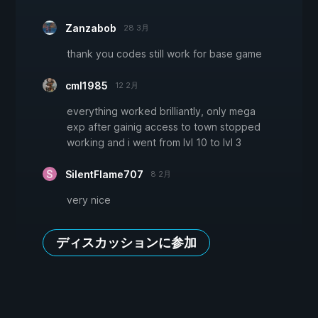
Zanzabob
28 3月
thank you codes still work for base game
cml1985
12 2月
everything worked brilliantly, only mega
exp after gainig access to town stopped
working and i went from lvl 10 to lvl 3
SilentFlame707
8 2月
very nice
ディスカッションに参加