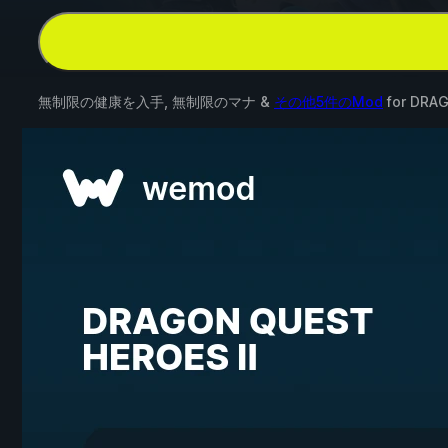
無制限の健康を入手, 無制限のマナ &
その他5件のMod
for
DRAG