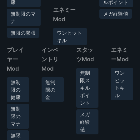
康
ルポイント
エネミー
無制限のマ
メガ経験値
Mod
ナ
無限の緊張
ワンヒット
キル
プレイ
インベ
スタッ
エネミ
ヤー
ントリ
ツMod
ーMod
Mod
Mod
無制
ワン
限ス
ヒッ
無制
無制
キル
トキ
限の
限の
ポイ
ル
健康
金
ント
無制
メガ
限の
経験
マナ
値
無限