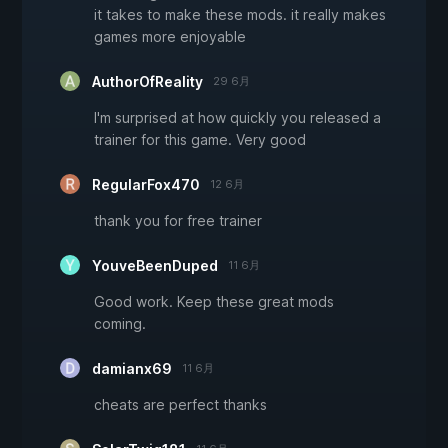
it takes to make these mods. it really makes
games more enjoyable
AuthorOfReality
29 6月
I'm surprised at how quickly you released a
trainer for this game. Very good
RegularFox470
12 6月
thank you for free trainer
YouveBeenDuped
11 6月
Good work. Keep these great mods
coming.
damianx69
11 6月
cheats are perfect thanks