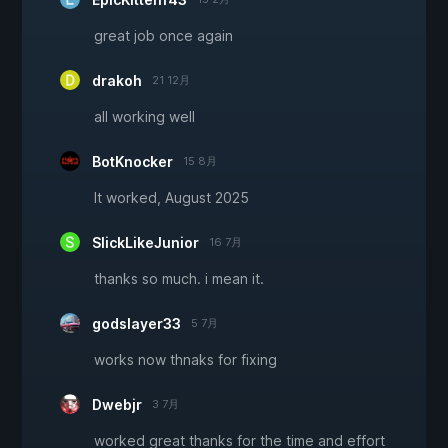
great job once again
drakoh
21 12月
all working well
BotKnocker
15 8月
It worked, August 2025
SlickLikeJunior
16 7月
thanks so much. i mean it.
godslayer33
5 7月
works now thnaks for fixing
Dwebjr
3 7月
worked great thanks for the time and effort