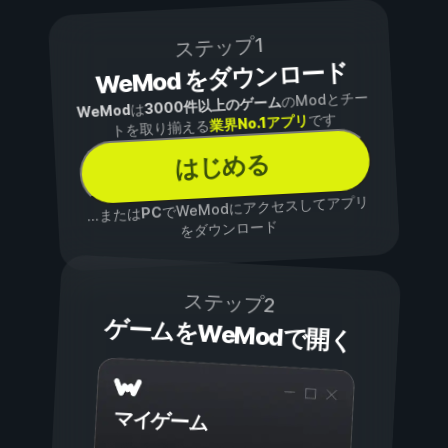
ステップ1
WeMod をダウンロード
のModとチー
3000件以上のゲーム
は
WeMod
です
業界No.1アプリ
トを取り揃える
はじめる
でWeModにアクセスしてアプリ
PC
...または
をダウンロード
ステップ2
ゲームをWeModで開く
マイゲーム