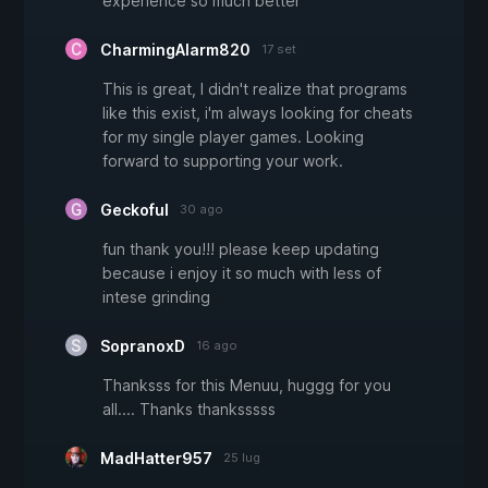
experience so much better
CharmingAlarm820
17 set
This is great, I didn't realize that programs
like this exist, i'm always looking for cheats
for my single player games. Looking
forward to supporting your work.
Geckoful
30 ago
fun thank you!!! please keep updating
because i enjoy it so much with less of
intese grinding
SopranoxD
16 ago
Thanksss for this Menuu, huggg for you
all.... Thanks thanksssss
MadHatter957
25 lug