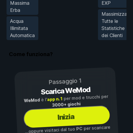
Massima
EXP
Erba
Massimizza
Acqua
Tutte le
Illimitata
Statistiche
Automatica
dei Clienti
Come funziona?
Passaggio 1
Scarica WeMod
per mod e trucchi per
app n. 1
è l'
WeMod
3000+ giochi
Inizia
per scaricare
PC
...oppure visitaci dal tuo