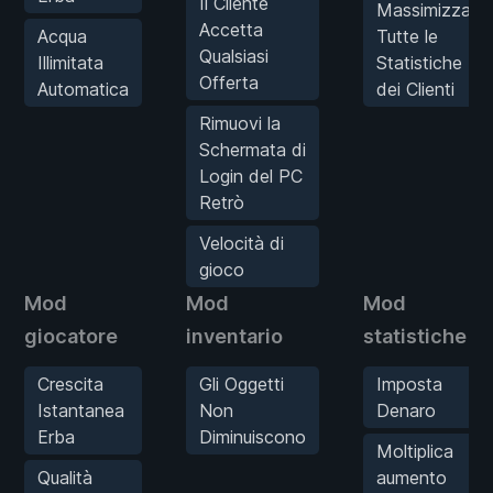
Il Cliente
Massimizza
Accetta
Acqua
Tutte le
Qualsiasi
Illimitata
Statistiche
Offerta
Automatica
dei Clienti
Rimuovi la
Schermata di
Login del PC
Retrò
Velocità di
gioco
Mod
Mod
Mod
giocatore
inventario
statistiche
Crescita
Gli Oggetti
Imposta
Istantanea
Non
Denaro
Erba
Diminuiscono
Moltiplica
Qualità
aumento