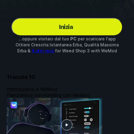
Inizia
...oppure visitaci dal tuo
PC
per scaricare l'app
Ottieni Crescita Istantanea Erba, Qualità Massima
Erba &
8 altri mod
for
Weed Shop 3
with
WeMod
Trucchi
10
Introduzione a WeMod
Panoramica del modding con WeMod