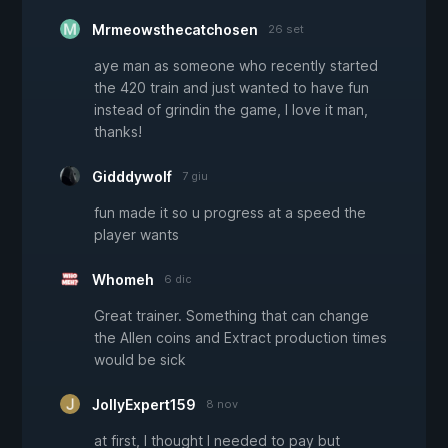
Mrmeowsthecatchosen
26 set
aye man as someone who recently started
the 420 train and just wanted to have fun
instead of grindin the game, I love it man,
thanks!
Gidddywolf
7 giu
fun made it so u progress at a speed the
player wants
Whomeh
6 dic
Great trainer. Something that can change
the Allen coins and Extract production times
would be sick
JollyExpert159
8 nov
at first, I thought I needed to pay but