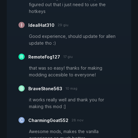
figured out that i just need to use the
hotkeys
IdealHat310
29 giu
Good experience, should update for allen
update tho :)
RemoteFog127
17 giu
that was so easy! thanks for making
modding accesible to everyone!
BraveStone563
10 mag
it works really well and thank you for
making this mod :]
CharmingGoat552
28 nov
Awesome mods, makes the vanilla