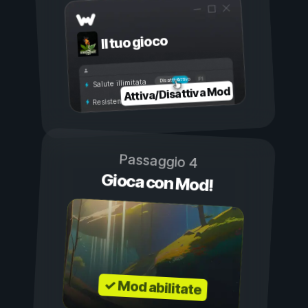
Il tuo gioco
Attivo
Disattivo
Salute illimitata
Attiva/Disattiva Mod
Resistenza illimitata
Passaggio 4
Gioca con Mod!
✓ Mod abilitate