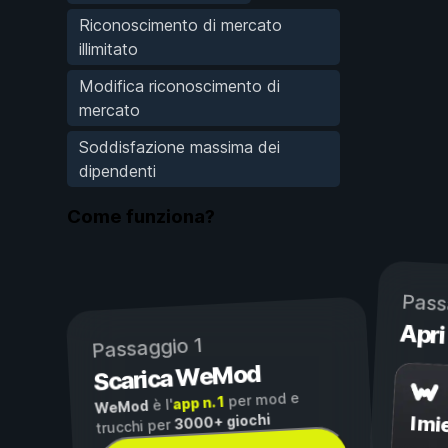
Riconoscimento di mercato
illimitato
Modifica riconoscimento di
mercato
Soddisfazione massima dei
dipendenti
Come funziona?
Pass
Apri
Passaggio 1
Scarica WeMod
per mod e
app n. 1
è l'
WeMod
3000+ giochi
I mi
trucchi per