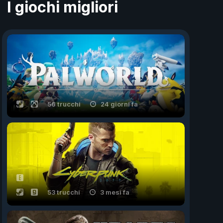
I giochi migliori
56 trucchi
24 giorni fa
53 trucchi
3 mesi fa