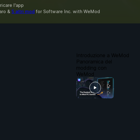
ricare l'app
naro &
5 altri mod
for
Software Inc.
with
WeMod
Introduzione a WeMod
Panoramica del
modding con
WeMod