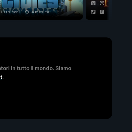
19 trucchi
4 mesi fa
33 trucchi
ori in tutto il mondo. Siamo
t
.