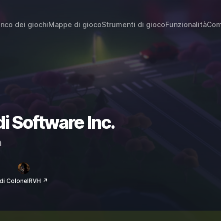
enco dei giochi
Mappe di gioco
Strumenti di gioco
Funzionalità
Com
di Software Inc.
m
di ColonelRVH ↗