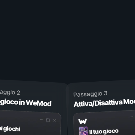
aggio 2
Passaggio 3
 gioco in WeMod
Attiva/Disattiva Mo
ei giochi
Il tuo gioco