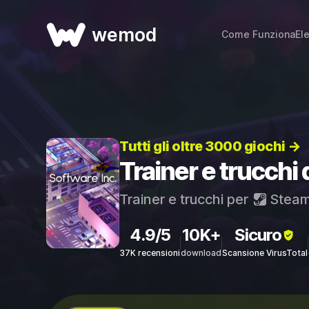
wemod
Come Funziona
El
Tutti gli oltre 3000 giochi →
Trainer e trucchi 
Trainer e trucchi per
Stea
4.9/5
10K+
Sicuro
37K recensioni
download
Scansione VirusTotal