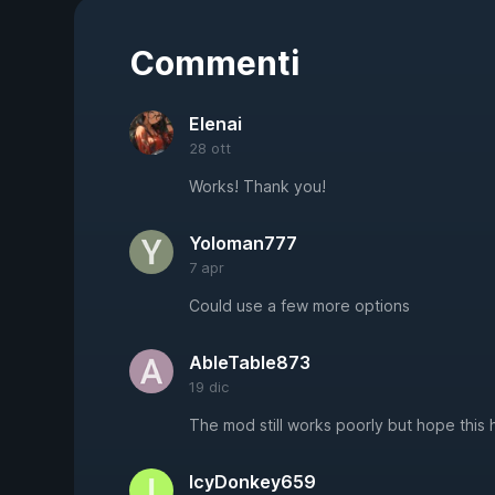
Commenti
Elenai
28 ott
Works! Thank you!
Yoloman777
7 apr
Could use a few more options
AbleTable873
19 dic
The mod still works poorly but hope this 
IcyDonkey659