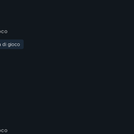
oco
à di gioco
oco