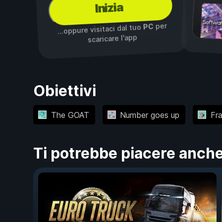
Inizia
per
PC
...oppure visitaci dal tuo
scaricare l'app
Obiettivi
The GOAT
Number goes up
Fr
Ti potrebbe piacere anch