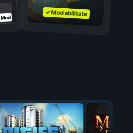
✓ Mod abilitate
a Mod