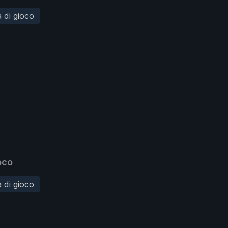
à di gioco
oco
à di gioco