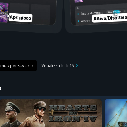
Attivo
Disattivo
Salute illimitata
Attiva/Disattiv
Apri gioco
Resistenza illimitata
ames per season
Visualizza tutti 15
e