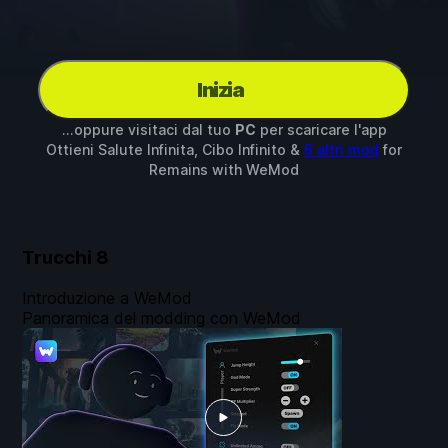
Inizia
...oppure visitaci dal tuo
PC
per scaricare l'app
Ottieni Salute Infinita, Cibo Infinito &
6 altri mod
for
Remains
with
WeMod
Trucchi
8
Introduzione a WeMod
Panoramica del modding con WeMod