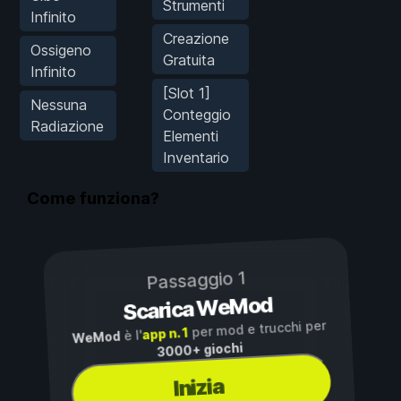
Strumenti
Infinito
Creazione
Ossigeno
Gratuita
Infinito
[Slot 1]
Nessuna
Conteggio
Radiazione
Elementi
Inventario
Come funziona?
Passaggio 1
Scarica WeMod
per mod e trucchi per
app n. 1
è l'
WeMod
3000+ giochi
Inizia