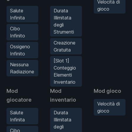
Velocità di
gioco
Salute
Durata
Infinita
Illimitata
degli
Cibo
Strumenti
Infinito
Creazione
Ossigeno
Gratuita
Infinito
[Slot 1]
Nessuna
Conteggio
Radiazione
Elementi
Inventario
Mod
Mod
Mod gioco
giocatore
inventario
Velocità di
gioco
Salute
Durata
Infinita
Illimitata
degli
Cibo