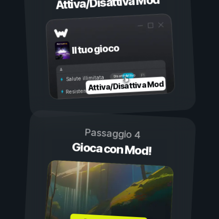
Attiva/Disattiva Mod
Il tuo gioco
Attivo
Disattivo
Salute illimitata
Attiva/Disattiva Mod
Resistenza illimitata
Passaggio 4
Gioca con Mod!