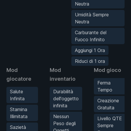
Neutra
Umidità Sempre
Neutra
Carburante del
Fuoco Infinito
Aggiungi 1 Ora
Riduci di 1 ora
Mod
Mod
Mod gioco
giocatore
inventario
Ferma
Tempo
Salute
Durabilità
Infinita
dell'oggetto
Creazione
infinita
Gratuita
Stamina
Illimitata
Nessun
Livello QTE
Peso degli
Sempre
Sazietà
Oggetti