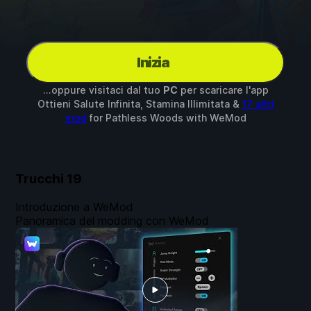
Inizia
...oppure visitaci dal tuo
PC
per scaricare l'app
Ottieni Salute Infinita, Stamina Illimitata &
17 altri
mod
for
Pathless Woods
with
WeMod
Trucchi
19
Introduzione a WeMod
Panoramica del modding con WeMod