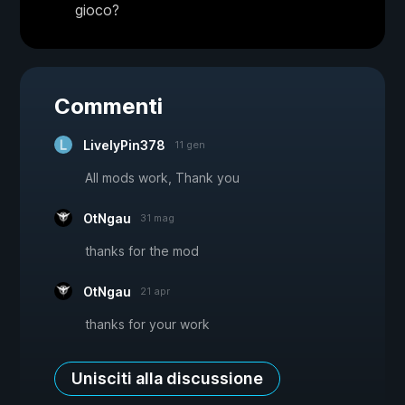
gioco?
Commenti
LivelyPin378
11 gen
All mods work, Thank you
OtNgau
31 mag
thanks for the mod
OtNgau
21 apr
thanks for your work
Unisciti alla discussione