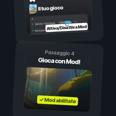
Il tuo gioco
Attivo
Disattivo
Salute illimitata
Attiva/Disattiva Mod
Resistenza illimitata
Passaggio 4
Gioca con Mod!
✓ Mod abilitate