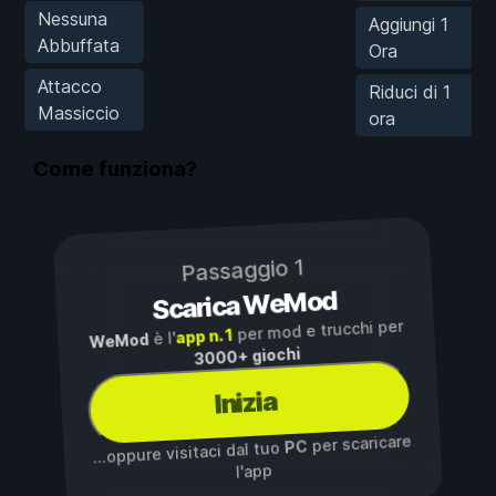
Nessuna
Aggiungi 1
Abbuffata
Ora
Attacco
Riduci di 1
Massiccio
ora
Come funziona?
Passaggio 1
Scarica WeMod
per mod e trucchi per
app n. 1
è l'
WeMod
3000+ giochi
Inizia
per scaricare
PC
...oppure visitaci dal tuo
l'app