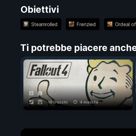
Obiettivi
Steamrolled
Frenzied
Ordeal of
Ti potrebbe piacere anch
16 trucchi
4 mesi fa