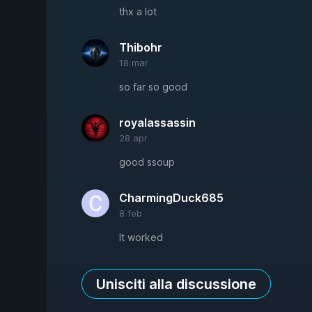
thx a lot
Thibohr
18 mar
so far so good
royalassassin
28 apr
good ssoup
CharmingDuck685
8 feb
It worked
Unisciti alla discussione