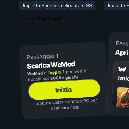
Imposta Punti Vita Giocatore 99
Imposta P
Come funziona?
Pass
Apri
Passaggio 1
Scarica WeMod
per mod e
app n. 1
è l'
WeMod
3000+ giochi
I mi
trucchi per
Inizia
per
PC
...oppure visitaci dal tuo
scaricare l'app