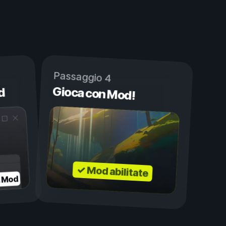
Passaggio 4
Gioca con Mod!
d
✓ Mod abilitate
a Mod