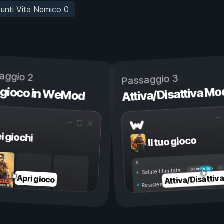
unti Vita Nemico 0
aggio 2
Passaggio 3
 gioco in WeMod
Attiva/Disattiva Mo
ei giochi
Il tuo gioco
Attivo
Disattivo
Salute illimitata
Attiva/Disattiv
Apri gioco
Resistenza illimitata