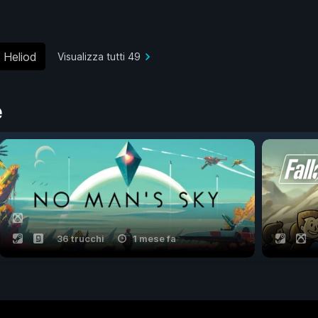
 Heliod
Visualizza tutti 49
e
36 trucchi
1 mese fa