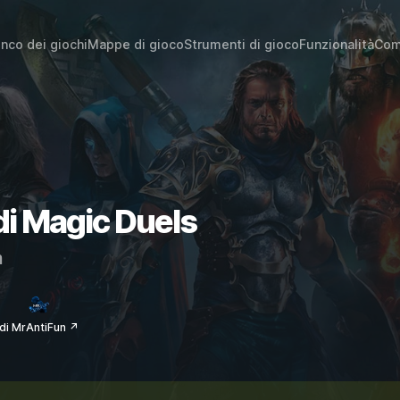
enco dei giochi
Mappe di gioco
Strumenti di gioco
Funzionalità
Com
 di Magic Duels
m
di MrAntiFun ↗