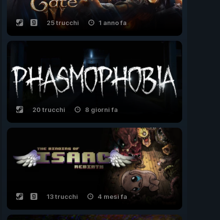
25 trucchi
1 anno fa
20 trucchi
8 giorni fa
13 trucchi
4 mesi fa