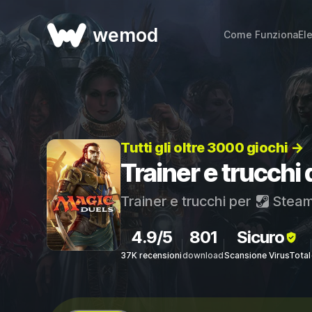
wemod
Come Funziona
El
Tutti gli oltre 3000 giochi →
Trainer e trucchi
Trainer e trucchi per
Stea
4.9/5
801
Sicuro
37K recensioni
download
Scansione VirusTotal