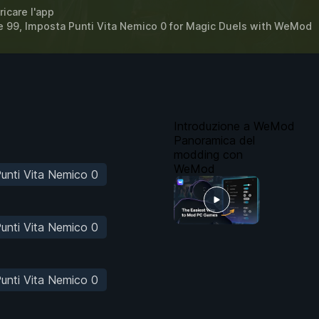
ricare l'app
e 99, Imposta Punti Vita Nemico 0 for
Magic Duels
with
WeMod
Introduzione a WeMod
Panoramica del
modding con
WeMod
unti Vita Nemico 0
unti Vita Nemico 0
unti Vita Nemico 0