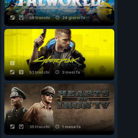
56 trucchi
24 giorni fa
53 trucchi
3 mesi fa
35 trucchi
1 mese fa