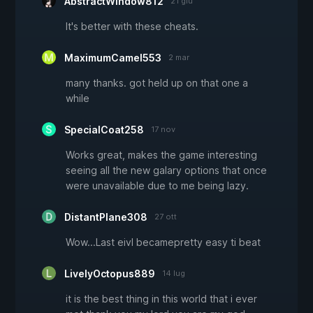
AbstractWindow812
21 giu
It's better with these cheats.
MaximumCamel553
2 mar
many thanks. got held up on that one a
while
SpecialCoat258
17 nov
Works great, makes the game interesting
seeing all the new galary options that once
were unavailable due to me being lazy.
DistantPlane308
27 ott
Wow...Last eivl becamepretty easy ti beat
LivelyOctopus889
14 lug
it is the best thing in this world that i ever