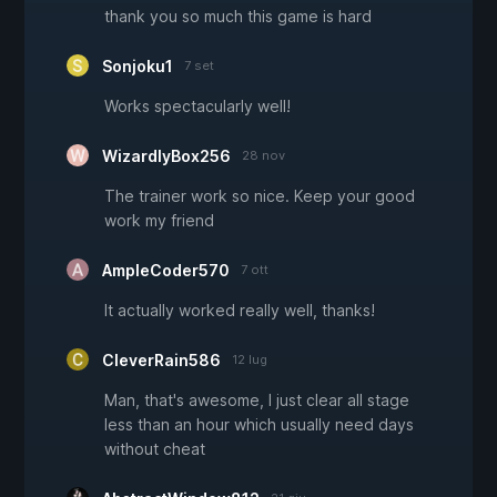
thank you so much this game is hard
Sonjoku1
7 set
Works spectacularly well!
WizardlyBox256
28 nov
The trainer work so nice. Keep your good
work my friend
AmpleCoder570
7 ott
It actually worked really well, thanks!
CleverRain586
12 lug
Man, that's awesome, I just clear all stage
less than an hour which usually need days
without cheat