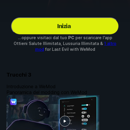
Inizia
...oppure visitaci dal tuo
PC
per scaricare l'app
Ottieni Salute Illimitata, Lussuria Illimitata &
1 altro
mod
for
Last Evil
with
WeMod
Trucchi
3
Introduzione a WeMod
Panoramica del modding con WeMod