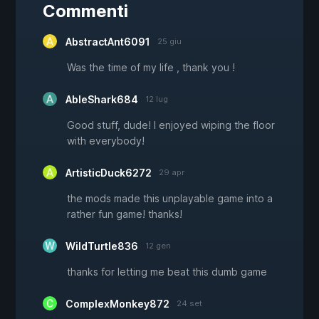
Commenti
AbstractAnt6091
25 giu
Was the time of my life , thank you !
AbleShark684
12 lug
Good stuff, dude! I enjoyed wiping the floor
with everybody!
ArtisticDuck6272
29 apr
the mods made this unplayable game into a
rather fun game! thanks!
WildTurtle836
12 gen
thanks for letting me beat this dumb game
ComplexMonkey872
24 set