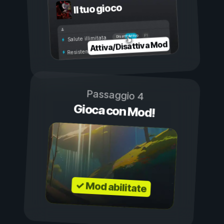
Il tuo gioco
Attivo
Disattivo
Salute illimitata
Attiva/Disattiva Mod
Resistenza illimitata
Passaggio 4
Gioca con Mod!
✓ Mod abilitate