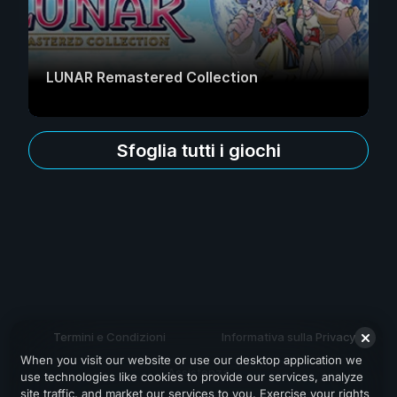
LUNAR Remastered Collection
Sfoglia tutti i giochi
Termini e Condizioni
Informativa sulla Privacy
When you visit our website or use our desktop application we
Assistenza
use technologies like cookies to provide our services, analyze
site traffic, and market our services to you. Exercise your rights