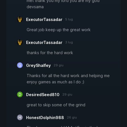
met thank you my lord you are my god
devsama
ExecutorTassadar
5 lug
Great job keep up the great work
ExecutorTassadar
3 lug
thanks for the hard work
GreyShalfey
29 giu
Thanks for all the hard work and helping me
enjoy games as much as l do ;)
DesiredSeed810
29 giu
great to skip some of the grind
HonestDolphin988
26 giu