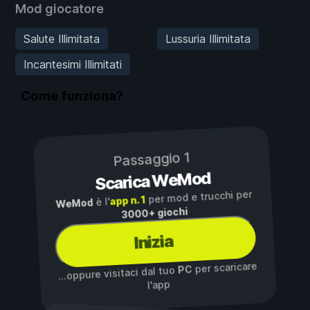
Mod giocatore
Salute Illimitata
Lussuria Illimitata
Incantesimi Illimitati
Come funziona?
Passaggio 1
Scarica WeMod
per mod e trucchi per
app n. 1
è l'
WeMod
3000+ giochi
Inizia
per scaricare
PC
...oppure visitaci dal tuo
l'app