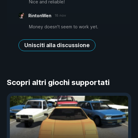
Nice and reliable!
RintonWen
18 nov
Money doesn't seem to work yet.
Unisciti alla discussione
Scopri altri giochi supportati