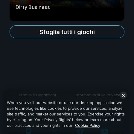
Dirty Business
Sfoglia tutti i giochi
Termini e Condizioni
Informativa sulla Privacy
When you visit our website or use our desktop application we
Assistenza
use technologies like cookies to provide our services, analyze
site traffic, and market our services to you. Exercise your rights
by clicking on ‘Your Privacy Rights’ below or learn more about
our practices and your rights in our
Cookie Policy