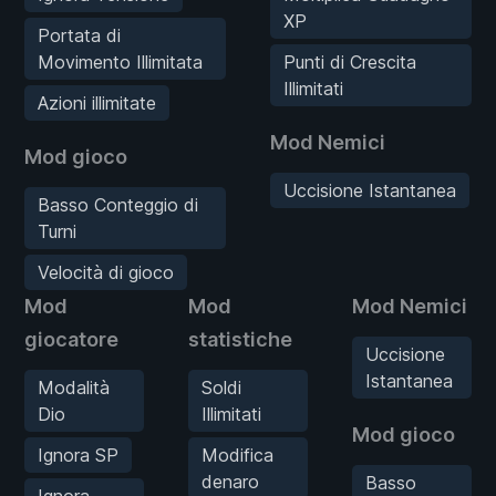
XP
Portata di
Movimento Illimitata
Punti di Crescita
Illimitati
Azioni illimitate
Mod Nemici
Mod gioco
Uccisione Istantanea
Basso Conteggio di
Turni
Velocità di gioco
Mod
Mod
Mod Nemici
giocatore
statistiche
Uccisione
Istantanea
Modalità
Soldi
Dio
Illimitati
Mod gioco
Ignora SP
Modifica
denaro
Basso
Ignora