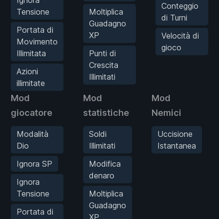
Conteggio
Tensione
Moltiplica
di Turni
Guadagno
Portata di
XP
Velocità di
Movimento
gioco
Illimitata
Punti di
Crescita
Azioni
Illimitati
illimitate
Mod
Mod
Mod
giocatore
statistiche
Nemici
Modalità
Soldi
Uccisione
Dio
Illimitati
Istantanea
Ignora SP
Modifica
denaro
Ignora
Tensione
Moltiplica
Guadagno
Portata di
XP