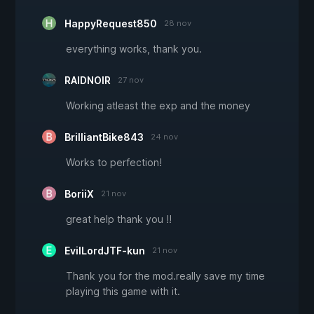
HappyRequest850
28 nov
everything works, thank you.
RAIDNOIR
27 nov
Working atleast the exp and the money
BrilliantBike843
24 nov
Works to perfection!
BoriiX
21 nov
great help thank you !!
EvilLordJTF-kun
21 nov
Thank you for the mod.really save my time
playing this game with it.