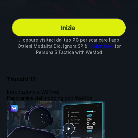
Inizia
...oppure visitaci dal tuo
PC
per scaricare l'app
Ottieni Modalità Dio, Ignora SP &
10 altri mod
for
Persona 5 Tactica
with
WeMod
Trucchi
12
Introduzione a WeMod
Panoramica del modding con WeMod