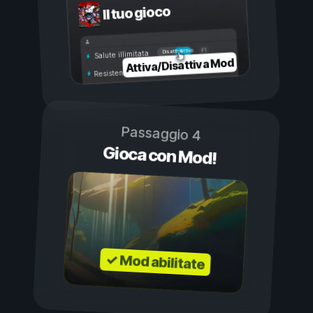
Il tuo gioco
Attivo
Disattivo
Salute illimitata
Attiva/Disattiva Mod
Resistenza illimitata
Passaggio 4
Gioca con Mod!
✓ Mod abilitate