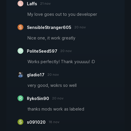
Laffs
21 nov
My love goes out to you developer
SensibleStranger605
20 nov
Nice one, it work greatly
PoliteSeed597
20 nov
Works perfectly! Thank youuuu! :D
gladio17
20 nov
very good, wokrs so well
RykoSin90
20 nov
thanks mods work as labeled
s091020
18 nov