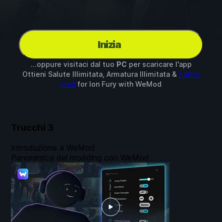
Inizia
...oppure visitaci dal tuo
PC
per scaricare l'app
Ottieni Salute Illimitata, Armatura Illimitata &
1 altro
mod
for
Ion Fury
with
WeMod
Trucchi
3
Introduzione a WeMod
Panoramica del modding con WeMod