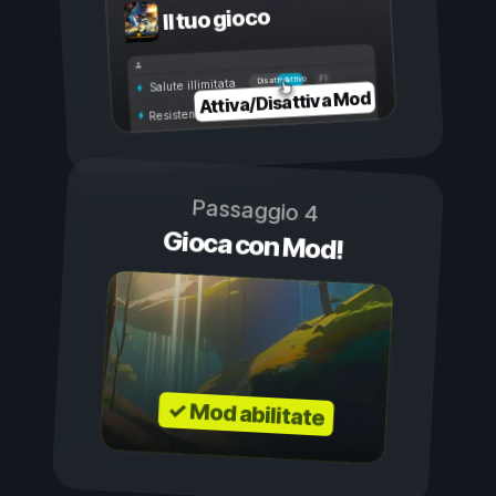
Il tuo gioco
Attivo
Disattivo
Salute illimitata
Attiva/Disattiva Mod
Resistenza illimitata
Passaggio 4
Gioca con Mod!
✓ Mod abilitate