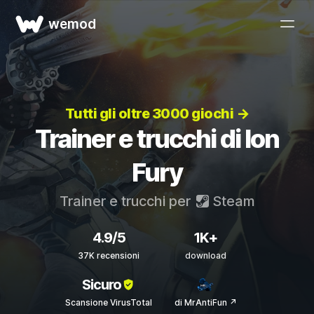
wemod
Tutti gli oltre 3000 giochi →
Trainer e trucchi di Ion
Fury
Trainer e trucchi per
Steam
4.9/5
1K+
37K recensioni
download
Sicuro
Scansione VirusTotal
di MrAntiFun ↗