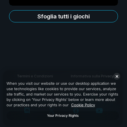
Sfoglia tutti i giochi
Termini e Condizioni
Informativa sulla Privacy
When you visit our website or use our desktop application we
Assistenza
use technologies like cookies to provide our services, analyze
site traffic, and market our services to you. Exercise your rights
by clicking on ‘Your Privacy Rights’ below or learn more about
our practices and your rights in our
Cookie Policy
Your Privacy Rights