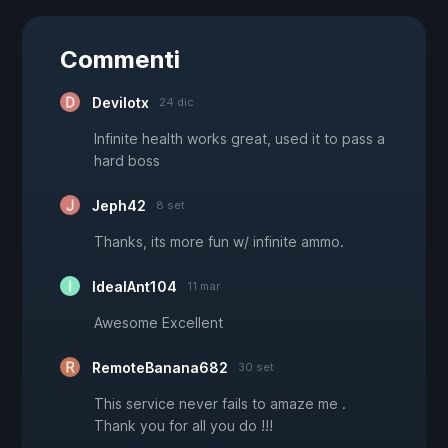
Commenti
Devilotx
24 dic
Infinite health works great, used it to pass a
hard boss
Jeph42
8 set
Thanks, its more fun w/ infinite ammo.
IdealAnt104
11 mar
Awesome Excellent
RemoteBanana682
30 set
This service never fails to amaze me .
Thank you for all you do !!!