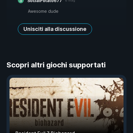
SocialPotato677
8 mag
Awesome dude
Unisciti alla discussione
Scopri altri giochi supportati