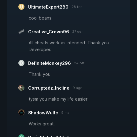
UltimateExpert280
28 feb
cool beans
Creative_Crown96
27 gen
All cheats work as intended. Thank you
Developer.
DefiniteMonkey296
24 ott
Thank you
Corruptedz_Incline
9 ago
tysm you make my life easier
ShadowWulfe
9 mar
Works great.