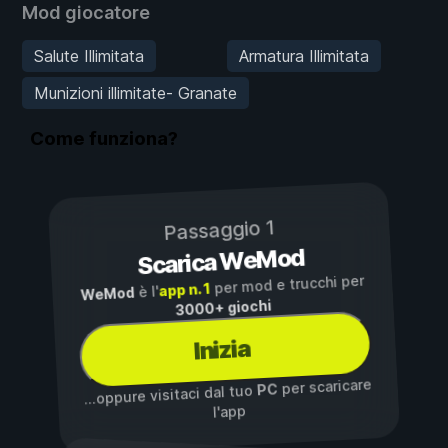
Mod giocatore
Salute Illimitata
Armatura Illimitata
Munizioni illimitate- Granate
Come funziona?
Passaggio 1
Scarica WeMod
per mod e trucchi per
app n. 1
è l'
WeMod
3000+ giochi
Inizia
per scaricare
PC
...oppure visitaci dal tuo
l'app