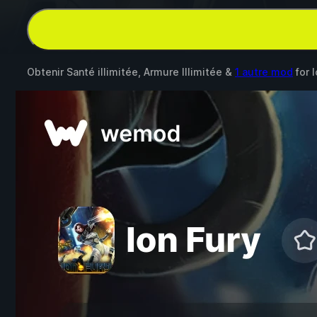
Obtenir Santé illimitée, Armure Illimitée &
1 autre mod
for
I