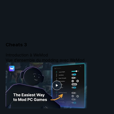
Cheats
3
Introduction à WeMod
Vue d’ensemble du modding avec WeMod