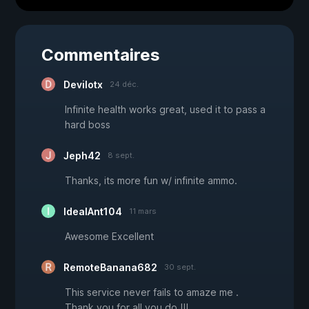
Commentaires
Devilotx
24 déc.
Infinite health works great, used it to pass a
hard boss
Jeph42
8 sept.
Thanks, its more fun w/ infinite ammo.
IdealAnt104
11 mars
Awesome Excellent
RemoteBanana682
30 sept.
This service never fails to amaze me .
Thank you for all you do !!!