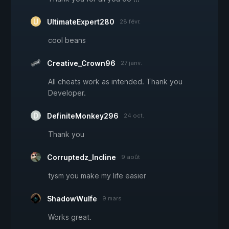
UltimateExpert280
28 févr.
cool beans
Creative_Crown96
27 janv.
All cheats work as intended. Thank you
Developer.
DefiniteMonkey296
24 oct.
Thank you
Corruptedz_Incline
9 août
tysm you make my life easier
ShadowWulfe
9 mars
Works great.