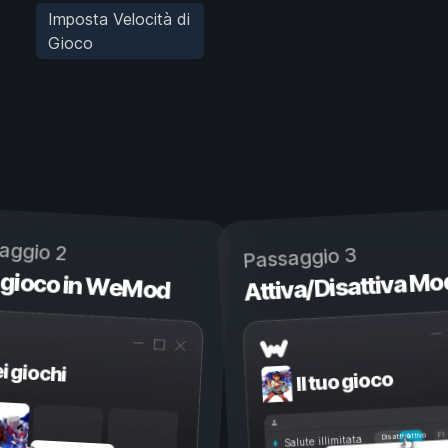
Imposta Velocità di
Gioco
aggio 2
Passaggio 3
 gioco in WeMod
Attiva/Disattiva Mo
ei giochi
Il tuo gioco
Attivo
Disattivo
Salute illimitata