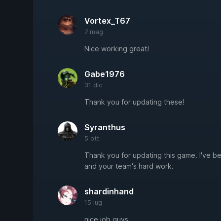
Vortex_T67
7 mag
Nice working great!
Gabe1976
31 dic
Thank you for updating these!
Syranthus
5 ott
Thank you for updating this game. I've be
and your team's hard work.
shardinhand
15 lug
nice job guys