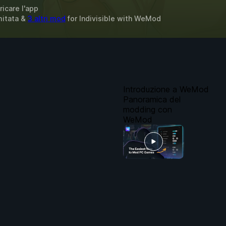
ricare l'app
imitata &
3 altri mod
for
Indivisible
with
WeMod
Introduzione a WeMod
Panoramica del
modding con
WeMod