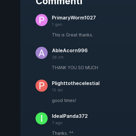
Commenti
PrimaryWorm1027
1 gen
This is Great thanks.
AbleAcorn996
28 ott
THANK YOU SO MUCH
Plighttothecelestial
15 dic
good times!
IdealPanda372
7 ago
Thanks. ^^