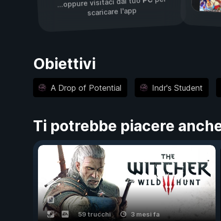
PC
...oppure visitaci dal tuo
scaricare l'app
Obiettivi
A Drop of Potential
Indr's Student
Ti potrebbe piacere anch
59 trucchi
3 mesi fa