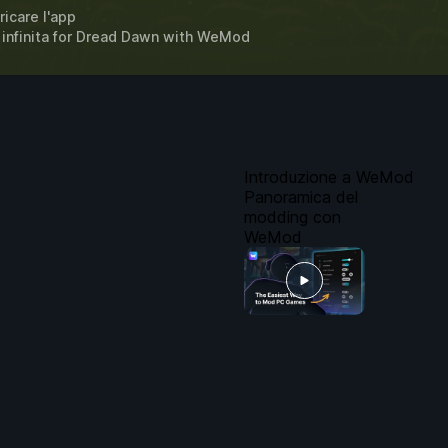
ricare l'app
infinita for
Dread Dawn
with
WeMod
Introduzione a WeMod
Panoramica del
modding con
WeMod