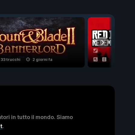
33 trucchi
2 giorni fa
12 trucchi
ori in tutto il mondo. Siamo
t
.