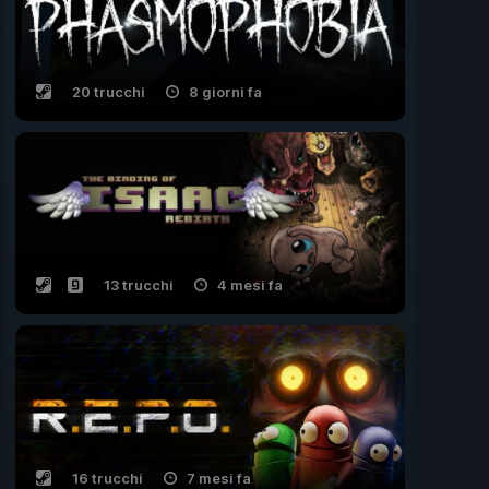
20 trucchi
8 giorni fa
13 trucchi
4 mesi fa
16 trucchi
7 mesi fa