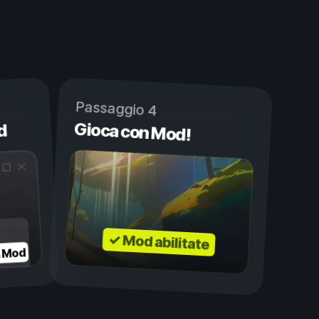
Passaggio 4
Gioca con Mod!
d
✓ Mod abilitate
a Mod