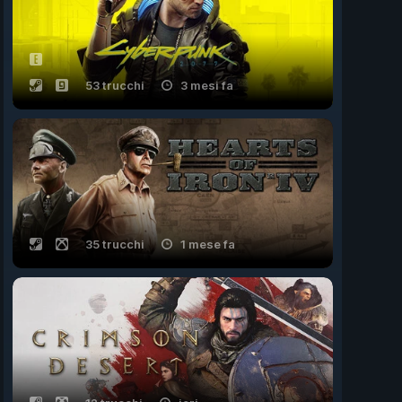
53 trucchi
3 mesi fa
35 trucchi
1 mese fa