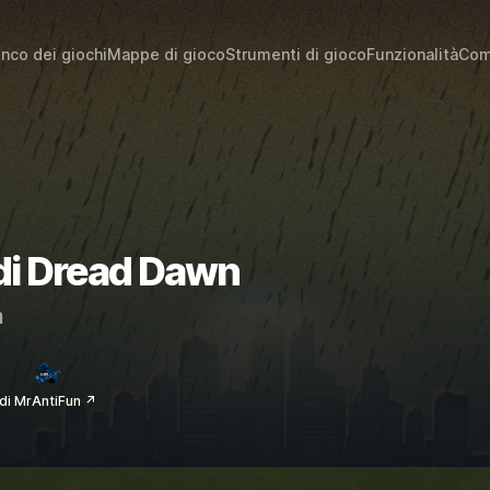
enco dei giochi
Mappe di gioco
Strumenti di gioco
Funzionalità
Com
 di Dread Dawn
m
di MrAntiFun ↗