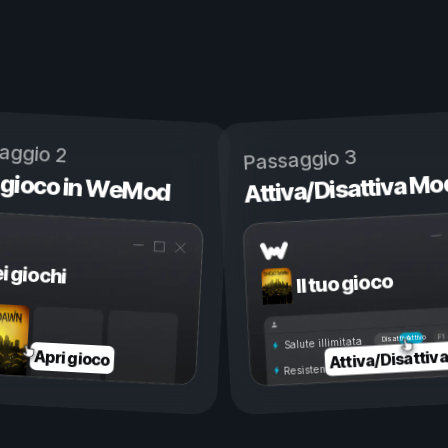
aggio 2
Passaggio 3
 gioco in WeMod
Attiva/Disattiva Mo
ei giochi
Il tuo gioco
Attivo
Disattivo
Salute illimitata
Attiva/Disattiv
Apri gioco
Resistenza illimitata