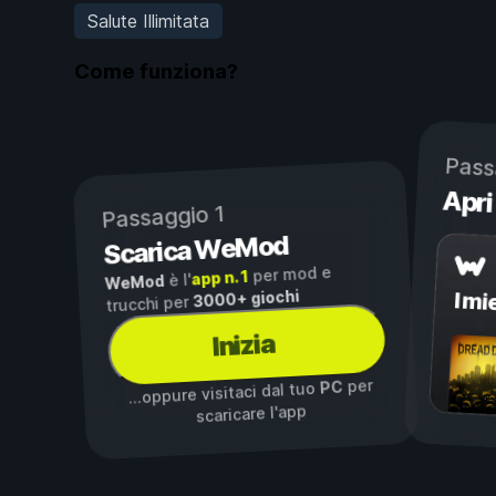
Salute Illimitata
Come funziona?
Pass
Apri
Passaggio 1
Scarica WeMod
per mod e
app n. 1
è l'
WeMod
3000+ giochi
I mi
trucchi per
Inizia
per
PC
...oppure visitaci dal tuo
scaricare l'app