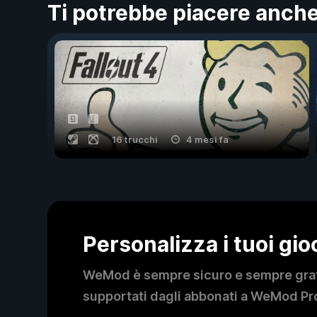
Ti potrebbe piacere anch
16 trucchi
4 mesi fa
Personalizza i tuoi gi
WeMod è sempre sicuro e sempre gratui
supportati dagli abbonati a WeMod Pro