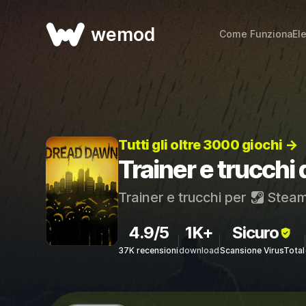
wemod
Come Funziona
El
Tutti gli oltre 3000 giochi →
Trainer e trucchi
Trainer e trucchi per
Stea
4.9/5
1K+
Sicuro
37K recensioni
download
Scansione VirusTotal