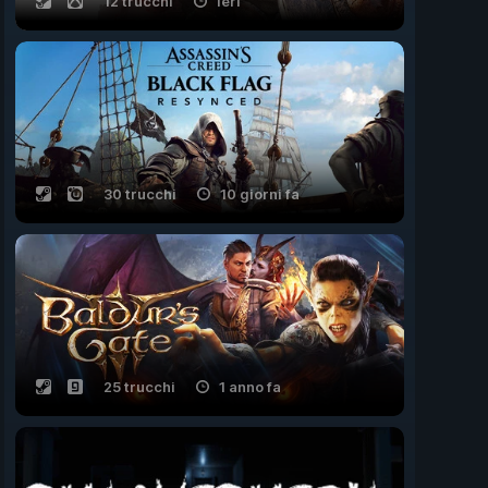
12 trucchi
ieri
30 trucchi
10 giorni fa
25 trucchi
1 anno fa