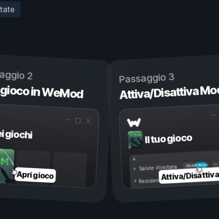
itate
aggio 2
Passaggio 3
 gioco in WeMod
Attiva/Disattiva Mo
ei giochi
Il tuo gioco
Attivo
Disattivo
Salute illimitata
Attiva/Disattiv
Apri gioco
Resistenza illimitata