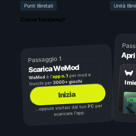
Punti Illimitati
Unità Illim
Come funziona?
Pass
Apri
Passaggio 1
Scarica WeMod
per mod e
app n. 1
è l'
WeMod
3000+ giochi
I mi
trucchi per
Inizia
per
PC
...oppure visitaci dal tuo
scaricare l'app