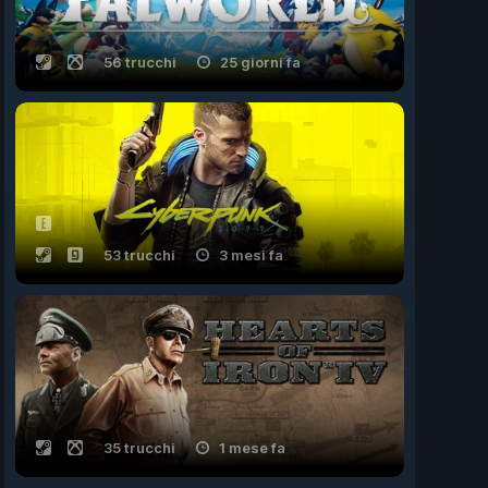
56 trucchi
25 giorni fa
53 trucchi
3 mesi fa
35 trucchi
1 mese fa