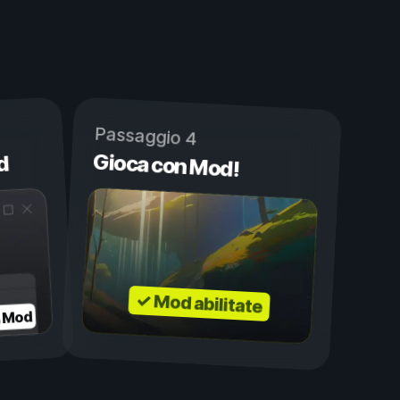
Passaggio 4
Gioca con Mod!
d
✓ Mod abilitate
a Mod