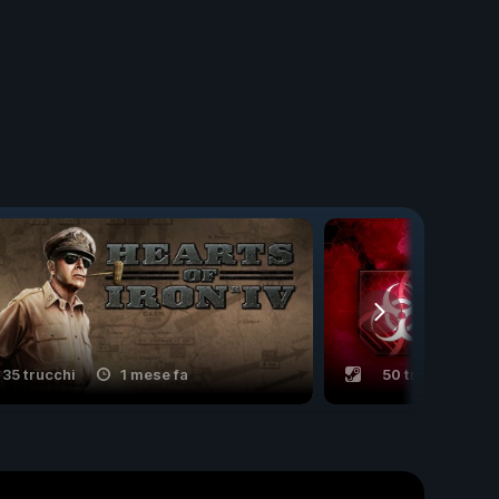
35 trucchi
1 mese fa
50 trucchi