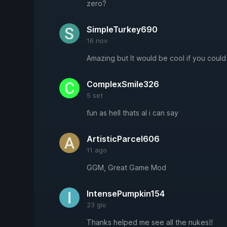
zero?
SimpleTurkey690
16 nov
Amazing but It would be cool if you could
ComplexSmile326
5 set
fun as hell thats al i can say
ArtisticParcel606
11 ago
GGM, Great Game Mod
IntensePumpkin154
23 giu
Thanks helped me see all the nukes!!