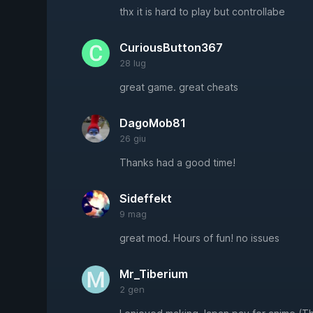
thx it is hard to play but controllabe
CuriousButton367
28 lug
great game. great cheats
DagoMob81
26 giu
Thanks had a good time!
Sideffekt
9 mag
great mod. Hours of fun! no issues
Mr_Tiberium
2 gen