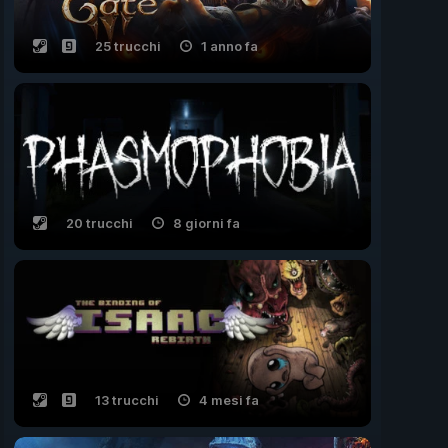
25 trucchi
1 anno fa
20 trucchi
8 giorni fa
13 trucchi
4 mesi fa