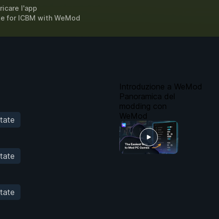
ricare l'app
te for
ICBM
with
WeMod
Introduzione a WeMod
Panoramica del
modding con
WeMod
itate
itate
itate