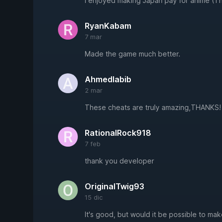
I enjoyed making Japan pay for anime (Th
RyanKabam
7 mar
Made the game much better.
Ahmedlabib
2 mar
These cheats are truly amazing,THANKS!
RationalRock918
7 feb
thank you developer
OriginalTwig93
15 dic
It's good, but would it be possible to mak