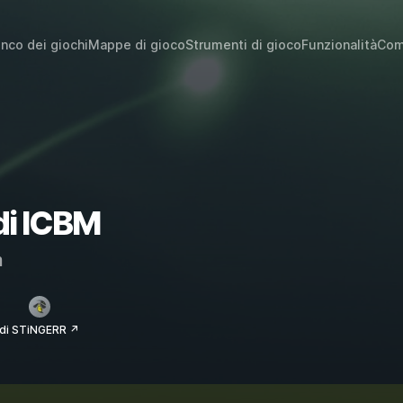
enco dei giochi
Mappe di gioco
Strumenti di gioco
Funzionalità
Com
 di ICBM
m
di STiNGERR ↗