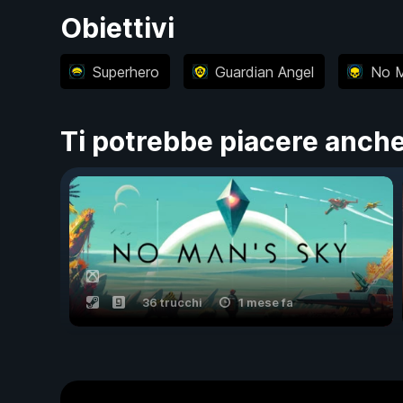
Obiettivi
Superhero
Guardian Angel
No 
Ti potrebbe piacere anch
36 trucchi
1 mese fa