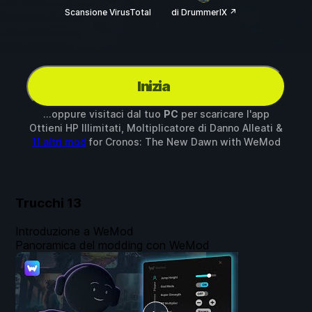
Scansione VirusTotal
di DrummerIX ↗
Inizia
...oppure visitaci dal tuo
PC
per scaricare l'app
Ottieni HP Illimitati, Moltiplicatore di Danno Alleati &
11 altri mod
for
Cronos: The New Dawn
with
WeMod
Trucchi
13
Introduzione a WeMod
Panoramica del modding con WeMod