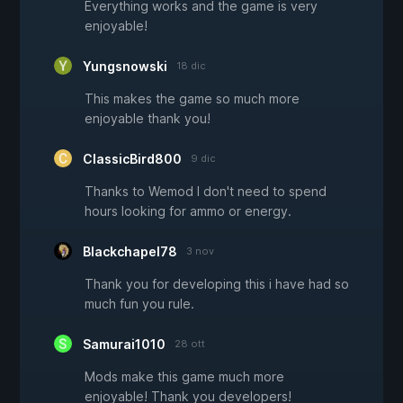
Everything works and the game is very
enjoyable!
Yungsnowski
18 dic
This makes the game so much more
enjoyable thank you!
ClassicBird800
9 dic
Thanks to Wemod I don't need to spend
hours looking for ammo or energy.
Blackchapel78
3 nov
Thank you for developing this i have had so
much fun you rule.
Samurai1010
28 ott
Mods make this game much more
enjoyable! Thank you developers!