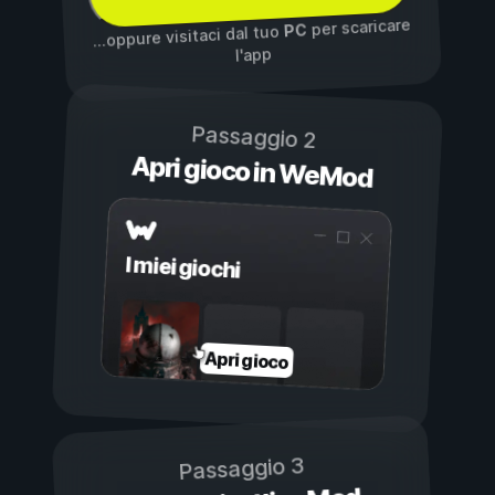
per scaricare
PC
...oppure visitaci dal tuo
l'app
Passaggio 2
Apri gioco in WeMod
I miei giochi
Apri gioco
Passaggio 3