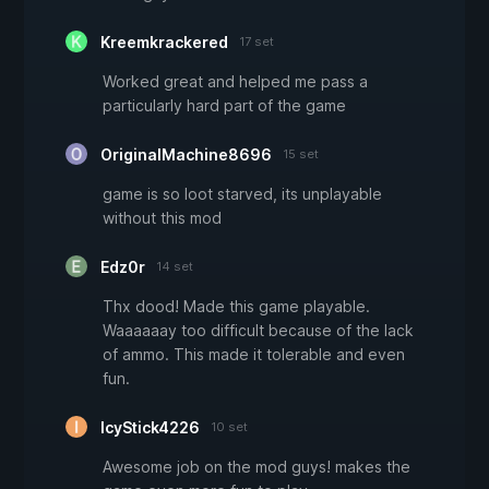
Kreemkrackered
17 set
Worked great and helped me pass a
particularly hard part of the game
OriginalMachine8696
15 set
game is so loot starved, its unplayable
without this mod
Edz0r
14 set
Thx dood! Made this game playable.
Waaaaaay too difficult because of the lack
of ammo. This made it tolerable and even
fun.
IcyStick4226
10 set
Awesome job on the mod guys! makes the