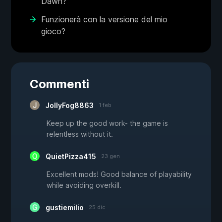
Dawn?
Funzionerà con la versione del mio
gioco?
Commenti
JollyFog8863
1 feb
Keep up the good work- the game is
relentless without it.
QuietPizza415
23 gen
Excellent mods! Good balance of playability
while avoiding overkill.
gustiemilio
25 dic